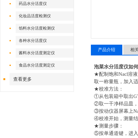
药品水分活度仪
化妆品活度检测仪
馅料水分活度检测仪
各种水分活度仪
产品介绍
相
酱料水分活度测定仪
食品水分活度测定仪
泡菜水分活度仪如
★配制饱和Nacl溶
查看更多
取一称量瓶，加入适
★校准方法：
①从包装箱中取出G
②取一干净样品皿，
③按动仪器屏幕上N
④校准开始，测量
★测量步骤：
⑤按单通道键，进