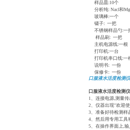
样品皿:10个
分析纯: Nacl和Mg
玻璃棒:一个
镊子: 一把
不锈钢样品勺:一
样品刷: 一把
主机电源线:一根
打印机:一台
打印机串口线:一
说明书: 一份
保修卡: 一份
口服液
水活度检测
口服液
水活度检测
1、连接电源,测量传
2、仪器出现"欢迎
3、准备好待检测样
4、然后用专用工具
5、在操作界面上,