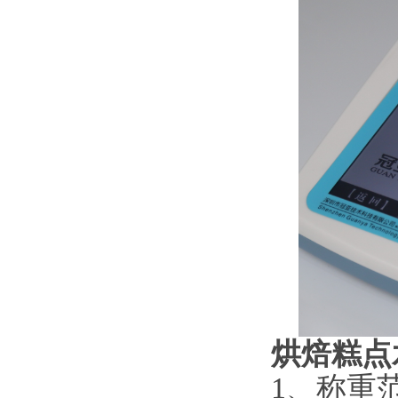
烘焙糕点
1、称重范围