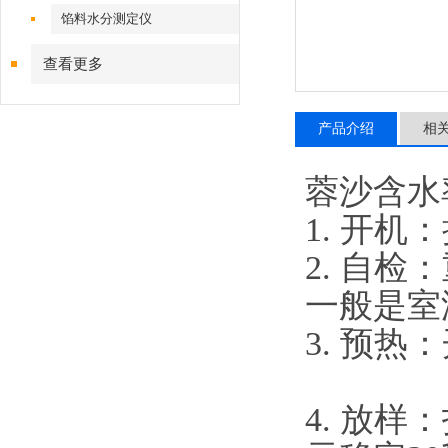
馅料水分测定仪
查看更多
产品介绍
相
蓉沙含水
1. 开
2. 自
一般是
3. 预
4. 放