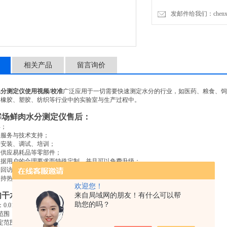
发邮件给我们：chenxia@
相关产品
留言询价
水分测定仪使用视频
/
校准
广泛应用于一切需要快速测定水分的行业，如医药、粮食、饲
、橡胶、塑胶、纺织等行业中的实验室与生产过程中。
宰场鲜肉水分测定仪售后：
年；
修服务与技术支持；
导安装、调试、培训；
价供应易耗品等零部件；
根据用户的合理要求而特殊定制，并且可以免费升级；
期回访客户，邀请客户免费参加技术培训；
支持热线，公司技术人员随时为您提供服务。
欢迎您！
肉干水分检测仪技术参数
:
来自局域网的朋友！有什么可以帮
助您的吗？
：
0.01g-180.00g
范围：
0.01%-100%
定范围：
100-0.01%