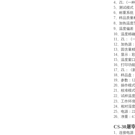
4
、
ZL:
《一种
5
、测试模式
6
、称重系统
7
、样品质量
8
、加热温度
9
、温度偏差
10
、温度精
11
、
ZL
：《
12
、加热源
13
、固含量
14
、显示：
15
、温度窗
16
、打印功
17
、
ZL
：《
18
、样品盘
19
、参数：
1
20
、操作模
21
、校准模
22
、试样温
23
、工作环
24
、相对湿
25
、电源：
2
26
、净重：
4
CS-30
屠
1
、连接电源