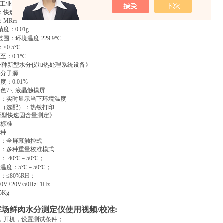
工业产品的水分检测设备》
：快速（可选：自动、定时）
：
MRH
精度：
0.01g
范围：环境温度
-229.9
℃
：
≤0.5
℃
确至：
0.1
℃
一种新型水分仪加热处理系统设备》
：分子源
精度：
0.01%
彩色
7
寸液晶触摸屏
口：实时显示当下环境温度
能（选配）：热敏打印
新型快速固含量测定》
：标准
2
种
式：全屏幕触控式
式：多种重量校准模式
度：
-40
℃
－
50
℃
；
境温度：
5
℃
－
50
℃
；
度：
≤80%RΗ
；
20V±20V/50Hz±1Hz
.5Kg
宰场鲜肉水分测定仪使用视频
/
校准
:
，开机，设置测试条件；