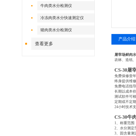
牛肉类水分检测仪
冷冻肉类水分快速测定仪
猪肉类水分检测仪
产品介绍
查看更多
屠宰场鲜肉
农林、造纸
CS-30
屠
免费保修壹
终身提供维
免费电话指
长期以成本
测试软件可
定期或不定
24
小时技术
CS-30
牛
1
、称重范围
2
、水分测定
3
、固含量测