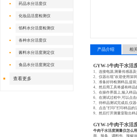
药品水分活度仪
化妆品活度检测仪
馅料水分活度检测仪
各种水分活度仪
产品介绍
相
酱料水分活度测定仪
食品水分活度测定仪
GYW-1
牛肉干水活
1
、连接电源
,
测量传感器及
2
、仪器出现
"
欢迎使用深圳
查看更多
3
、准备好待检测样品
,
提前
4
、然后用工具将盛有样品
5
、在操作界面上
,
输入样品
6
、在测试过程中
,
可以点击
7
、待样品测试完成后
,
仪器
8
、点击
"
打印
"
打印样品的
9
、然后打开测量室取出样
GYW-1
牛肉干水活
牛肉干水活度测量仪怎么
面、辣条、调料包、辣椒