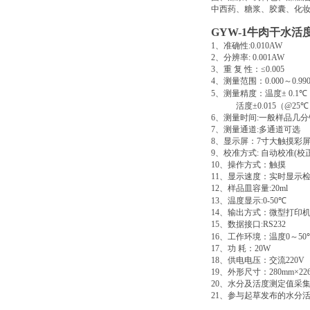
中西药、糖浆、胶囊、化
GYW-1
牛肉干水活
1
、准确性
:0.010AW
2
、分辨率
: 0.001AW
3
、重
复
性：
≤0.005
4
、测量范围：
0.000
～
0.9
5
、测量精度：温度
± 0.1
℃
活度
±0.015
（
@25
℃
6
、测量时间
:
一般样品几分
7
、测量通道
:
多通道可选
8
、显示屏：
7
寸大触摸彩
9
、校准方式
:
自动校准
(
校
10
、操作方式：触摸
11
、显示速度：实时显示
12
、样品皿容量
:20ml
13
、温度显示
:0-50
℃
14
、输出方式：微型打印
15
、数据接口
:RS232
16
、工作环境：温度
0
～
50
17
、功
耗：
20W
18
、供电电压：交流
220V
19
、外形尺寸：
280mm×22
20
、水分及活度测定值采
21
、参与起草发布的水分