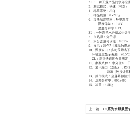
ZL：一种工业产品的水分检
3、测试模式：快速（可选）
4、称重系统：JRQ
5、样品质量：0 -200g
6、加热温度范围：环境温度-2
温度偏差：±0.5℃
温度分辨率:0.1℃
ZL：一种新型水分仪加热处
7、加热源：分子源
8、水分含量可读性：0.01%.
9、显示：彩色7寸液晶触摸
10、温度窗口：实时显示当
环境温度显示偏差：±0.5℃
ZL：新型快速固含量测定
11、参数八种： 水分值%
12、通讯接口（选配）：R
USB（连接计算机
13、操作模式：全屏幕触控
14、屏幕分辨率：800x480
15、净重：4.5Kg
上一篇：
CS系列水煤浆固