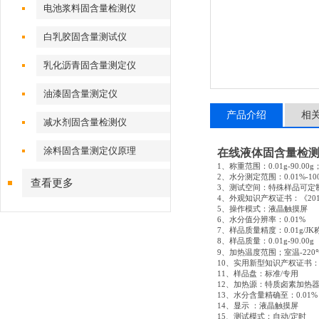
电池浆料固含量检测仪
白乳胶固含量测试仪
乳化沥青固含量测定仪
油漆固含量测定仪
产品介绍
相
减水剂固含量检测仪
涂料固含量测定仪原理
在线液体固含量检
1、称重范围：0.01g-90.00g
2、水分测定范围：0.01%-10
查看更多
3
、测试空间：特殊样品可定
4、外观知识产权证书：《2015
5
、操作模式：液晶触摸屏
6
、水分值分辨率：
0.01%
7
、样品质量精度：
0.01g/JK
8、样品质量：0.01g-90.00g
9
、加热温度范围；室温
-220
10
、实用新型知识产权证书
11
、样品盘：标准
/
专用
12
、加热源：特质卤素加热
13
、水分含量精确至：
0.01%
14
、显示
：液晶触摸屏
15
、测试模式：自动
/
定时