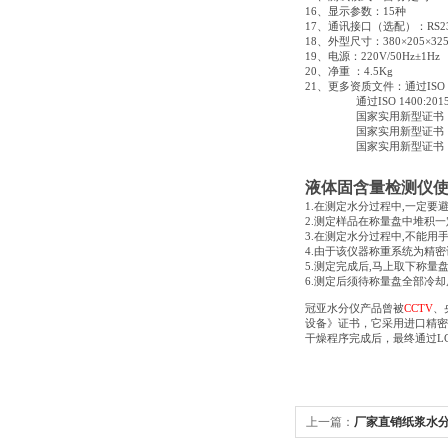
16
、显示参数：
15
种
17
、通讯接口（选配）：
RS2
18、外型尺寸：380×205×325
19、电源：220V/50Hz±1Hz
20、净重 ：4.5Kg
21、更多资质文件：通过ISO 
通过ISO 1400:201
国家实用新型证书
国家实用新型证书 《实
国家实用新型证书
液体固含量检测仪
1.在测定水分过程中,一定要
2.测定样品在称量盘中堆积
3.在测定水分过程中,不能用
4.由于该仪器称重系统为精密
5.测定完成后,马上取下称
6.测定后须待称量盘全部冷却
冠亚水分仪产品曾被
CCTV
、
设备》证书，它采用进口精密
干燥程序完成后，最终通过L
上一篇：
厂家直销纸浆水