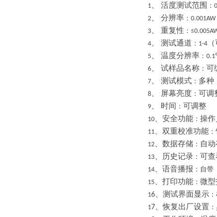
、
活度测试范围
：
1
、
分辨率
：
2
0.001AW
、
重复性
：
3
≤0.005A
、
测试通道
（
：
4
1-4
、
温度分辨率
：
5
0.
、
试样品名称
可
：
6
、
测试模式
多种
：
7
、
屏幕亮度
可调
：
8
、
时间
可调整
：
9
、安全功能
操作
：
10
、双重校准功能
：
11
、数据存储
自动
：
12
、历史记录
可查
：
13
、语音播报
：自带
14
、打印功能
微型
：
15
、测试界面显示
6
：
1
、恢复出厂设置
7
：
1