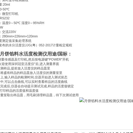
：实时显示检测曲线
量
:20ml
:0-50
℃
：微型打印机
:RS232
：温度
0
～
50
℃
湿度
0
～
95%RH
0W
：交流
220V
：
280mm×226mm×120mm
度测定值采集处理系统
发布的水分活度仪
JJG(
粤）
052-2017
计量检定规程
月饼馅料水活度检测仪用途
/
国标：
测量传感器及打印机
,
然后按电源键
"POWER"
开机
欢迎使用深圳冠亚活度仪
"
后
,
进入测量界面
检测样品
,
提前放入活度仪的样品皿里
具将盛有样品的样品皿放入活度仪的测量室里
面上
,
输入样品的检测时间
,
仪器开始进入测试状态
程中
,
可以点击曲线
,
可以实时查看样品的活度曲线
试完成后
,
仪器会自动提示测试完成
,
样品的活度值锁定
打印样品的活度值和温度值
测量室取出样品皿，用毛刷清理样品皿，待下次测试使用