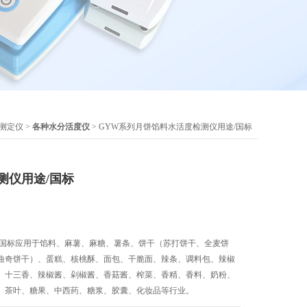
测定仪
>
各种水分活度仪
> GYW系列月饼馅料水活度检测仪用途/国标
测仪用途/国标
/国标应用于馅料、麻薯、麻糖、薯条、饼干（苏打饼干、全麦饼
曲奇饼干）、蛋糕、核桃酥、面包、干脆面、辣条、调料包、辣椒
、十三香、辣椒酱、剁椒酱、香菇酱、榨菜、香精、香料、奶粉、
、茶叶、糖果、中西药、糖浆、胶囊、化妆品等行业。