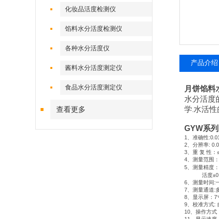
化妆品活度检测仪
馅料水分活度检测仪
各种水分活度仪
产品介绍
酱料水分活度测定仪
食品水分活度测定仪
月饼馅料
水分活度
学
水活性
查看更多
.
GYW
系列
1
、准确性
:0.
2
、分辨率
: 0
3
、重
复
性：
4
、测量范围
5
、测量精度
活度
±0
6
、测量时间
:
7
、测量通道
:
8
、显示屏：
7
9
、校准方式
:
10
、操作方式