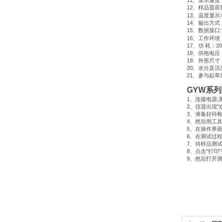
11
、显示速度
12
、样品皿容
13
、温度显示
14
、输出方式
15
、数据接口
16
、工作环境
17
、功
耗：
2
18
、供电电压
19
、外形尺寸
20
、水分及活
21
、参与起草
GYW
系列
1
、连接电源
,
2
、仪器出现
"
3
、准备好待
4
、然后用工
5
、在操作界
6
、在测试过
7
、待样品测
8
、点击
"
打印
"
9
、然后打开