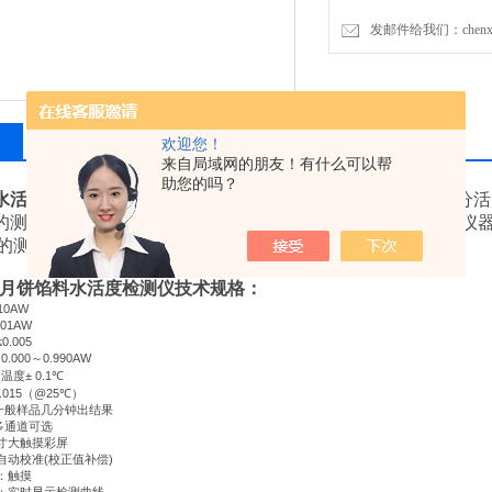
发邮件给我们：chenxia@
相关产品
留言询价
欢迎您！
来自局域网的朋友！有什么可以帮
助您的吗？
水活度检测仪用途
国标
符合以下标准：《
（粤）
水分活
/
JJG
052-2017
的测定》、《
粮油检验
粮食籽粒水分活度的测定仪
GB/T 34790-2017
的测定》、《
水分活度仪性能测定方法》。
GB/T 43859-2024
月饼馅料水活度检测仪技术规格：
010AW
.001AW
≤0.005
：
0.000
～
0.990AW
：温度
± 0.1
℃
.015
（
@25
℃
）
一般样品几分钟出结果
多通道可选
寸大触摸彩屏
自动校准
(
校正值补偿
)
：触摸