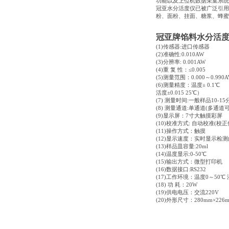
功能以及上位机数据采集系统
冠亚水分活度仪已被广泛引用
粉、面粉、挂面、糖浆、蜂蜜
冠亚牌馅料水分活
(1)
传感器
:
进口传感器
(2)
准确性
:0.010AW
(3)
分辨率
: 0.001AW
(4)
重
复
性：
≤0.005
(5)
测量范围：
0.000
～
0.990
(6)
测量精度：温度
± 0.1℃
活度
±0.015 25℃
）
(7)
测量时间
:
一般样品
10-15
(8)
测量通道
:
单通道
(
多通道
(9)
显示屏：
7
寸大触摸彩屏
(10)
校准方式
:
自动校准
(
校正
(11)
操作方式：触摸
(12)
显示速度：实时显示检测
(13)
样品皿容量
:20ml
(14)
温度显示
:0-50℃
(15)
输出方式：微型打印机
(16)
数据接口
:RS232
(17)
工作环境：温度
0
～
50℃
(18)
功
耗：
20W
(19)
供电电压：交流
220V
(20)
外形尺寸：
280mm×226