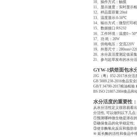
10
、操作方式：触摸
11
、显示速度：实时显示
12
、样品皿容量
:20ml
13
、温度显示
:0-50
℃
14
、输出方式：微型打印
15
、数据接口
:RS232
16
、工作环境：温度
0
～
50
17
、功
耗：
20W
18
、供电电压：交流
220V
19
、外形尺寸：
280mm×22
20
、水分及活度测定值采
21
、参与起草发布的水分
GYW-1
烘焙面包水
JJG
（粤）
052-2017
水分活
GB 5009.238-2016
食品安全
GB/T 34790-2017
粮油检验
BS ISO 21807-2004
食品和
水分活度的重要性
从水分活性定义很容易看
分活性
,
可以做到以下几点
:
①预测哪种微生物是潜在
②确保食品的化学稳定性
;
③使非酶氧化反应和脂肪
④
延长酶的活性和食品中