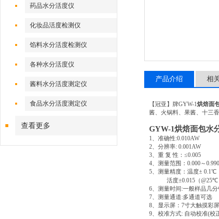
药品水分活度仪
化妆品活度检测仪
馅料水分活度检测仪
各种水分活度仪
产品介绍
相
酱料水分活度测定仪
食品水分活度测定仪
【冠亚】牌
GYW-1
烘焙面
酱、火锅料、果酱、十三
查看更多
GYW-1
烘焙面包水
1
、准确性
:0.010AW
2
、分辨率
: 0.001AW
3
、重
复
性：
≤0.005
4
、测量范围：
0.000
～
0.9
5
、测量精度：温度
± 0.1℃
活度
±0.015
（
@25
℃
6
、测量时间
:
一般样品几分
7
、测量通道
:
多通道可选
8
、显示屏：
7
寸大触摸彩
9
、校准方式
:
自动校准
(
校