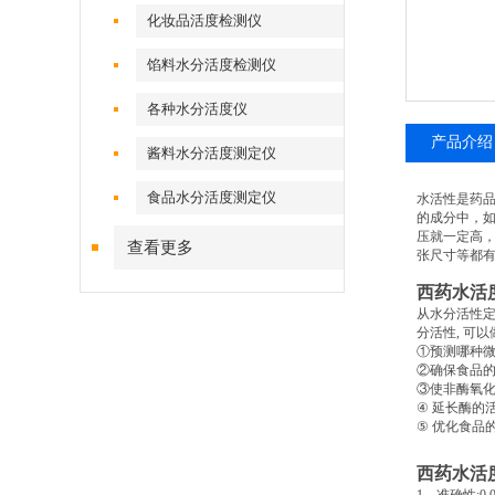
化妆品活度检测仪
馅料水分活度检测仪
各种水分活度仪
产品介绍
酱料水分活度测定仪
食品水分活度测定仪
水活性是药
的成分中，
压就一定高
查看更多
张尺寸等都
西药水活
从水分活性
分活性
,
可以
①预测哪种
②确保食品
③使非酶氧
④
延长酶的
⑤
优化食品
西药水活