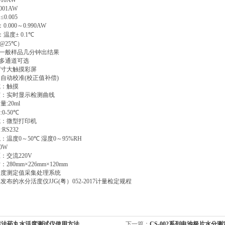
.010AW
0.001AW
：
≤0.005
：
0.000
～
0.990AW
：温度
± 0.1
℃
@25
℃
）
一般样品几分钟出结果
多通道可选
7
寸大触摸彩屏
:
自动校准
(
校正值补偿
)
式：触摸
度：实时显示检测曲线
容量
:20ml
示
:0-50
℃
式：微型打印机
口
:RS232
境：温度
0
～
50
℃
湿度
0
～
95%RH
0W
压：交流
220V
寸：
280mm×226mm×120mm
活度测定值采集处理系统
草发布的水分活度仪
JJG(
粤）
052-2017
计量检定规程
标法药丸水活度测试仪使用方法
下一篇：
CS-002系列电池极片水分