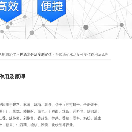
活度测定仪
>
控温水分活度测定仪
> 台式西药水活度检测仪作用及原理
作用及原理
理应用于馅料、麻薯、麻糖、薯条、饼干（苏打饼干、全麦饼干、
饼干）、蛋糕、核桃酥、面包、干脆面、辣条、调料包、辣椒油、
三香、辣椒酱、剁椒酱、香菇酱、榨菜、香精、香料、奶粉、益生
叶、糖果、中西药、糖浆、胶囊、化妆品等行业。