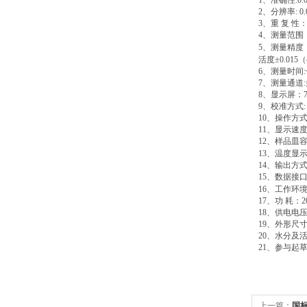
1
、准确性
:0
2
、分辨率
: 
3
、重
复
性
4
、测量范围
5
、测量精度
活度
±0.015
（
6
、测量时间
:
7
、测量通道
:
8
、显示屏：
9
、校准方式
10
、操作方
11
、显示速
12
、样品皿
13
、温度显
14
、输出方
15
、数据接
16
、工作环
17
、功
耗：
2
18
、供电电
19
、外形尺
20
、水分及
21
、参与起
上一篇：
国