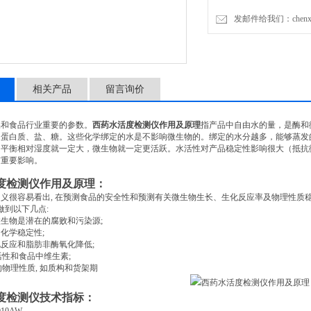
发邮件给我们：chenxia@
相关产品
留言询价
品和食品行业重要的参数。
西药水活度检测仪作用及原理
指产品中自由水的量，是酶和
如蛋白质、盐、糖。这些化学绑定的水是不影响微生物的。绑定的水分越多，能够蒸发
，平衡相对湿度就一定大，微生物就一定更活跃。水活性对产品稳定性影响很大（抵抗
有重要影响。
度检测仪作用及原理：
定义很容易看出
,
在预测食品的安全性和预测有关微生物生长、生化反应率及物理性质
做到以下几点
:
微生物是潜在的腐败和污染源
;
的化学稳定性
;
化反应和脂肪非酶氧化降低
;
活性和食品中维生素
;
的物理性质
,
如质构和货架期
度检测仪技术指标：