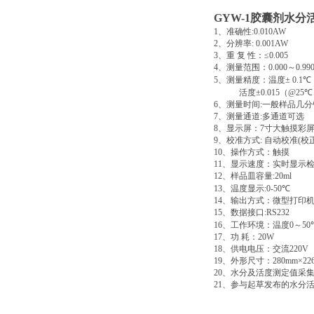
GYW-1
胶囊剂水分
1
、准确性
:0.010AW
2
、分辨率
: 0.001AW
3
、重
复
性：
≤0.005
4
、测量范围：
0.000
～
0.9
5
、测量精度：温度
± 0.1
℃
活度
±0.015
（
@25
℃
6
、测量时间
:
一般样品几分
7
、测量通道
:
多通道可选
8
、显示屏：
7
寸大触摸彩
9
、校准方式
:
自动校准
(
校
10
、操作方式：触摸
11
、显示速度：实时显示
12
、样品皿容量
:20ml
13
、温度显示
:0-50
℃
14
、输出方式：微型打印
15
、数据接口
:RS232
16
、工作环境：温度
0
～
50
17
、功
耗：
20W
18
、供电电压：交流
220V
19
、外形尺寸：
280mm×22
20
、水分及活度测定值采
21
、参与起草发布的水分