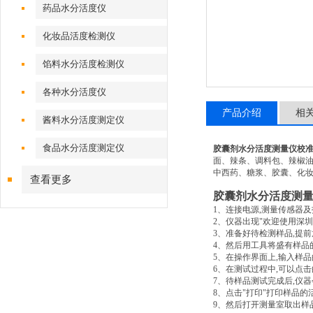
药品水分活度仪
化妆品活度检测仪
馅料水分活度检测仪
各种水分活度仪
产品介绍
相
酱料水分活度测定仪
食品水分活度测定仪
胶囊剂水分活度测量仪校
面、辣条、调料包、辣椒
中西药、糖浆、胶囊、化
查看更多
胶囊剂水分活度测
1
、连接电源
,
测量传感器及
2
、仪器出现
"
欢迎使用深圳
3
、准备好待检测样品
,
提前
4
、然后用工具将盛有样品
5
、在操作界面上
,
输入样品
6
、在测试过程中
,
可以点击
7
、待样品测试完成后
,
仪器
8
、点击
"
打印
"
打印样品的
9
、然后打开测量室取出样