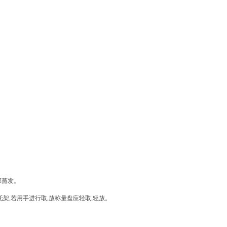
部蒸发。
托架
,
若用手进行取
,
放称量盘应轻取
,
轻放。
。