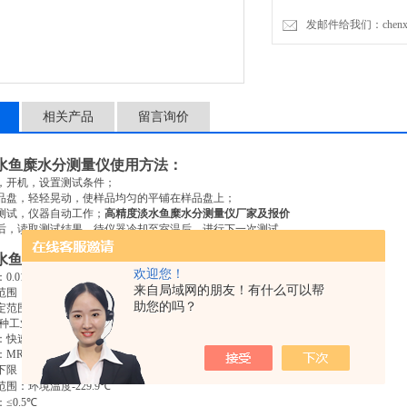
发邮件给我们：chenxia@
相关产品
留言询价
水鱼糜水分测量仪使用方法：
，开机，设置测试条件；
品盘，轻轻晃动，使样品均匀的平铺在样品盘上；
测试，仪器自动工作；
高精度淡水鱼糜水分测量仪厂家及报价
后，读取测试结果，待仪器冷却至室温后，进行下一次测试。
水鱼糜水分测量仪技术参数：
欢迎您！
：
0.01g-180.00g
来自局域网的朋友！有什么可以帮
范围：
0.01%-100%
助您的吗？
定范围：
100-0.01%
种工业产品的水分检测设备》
：快速（可选：自动、定时）
：
MRH
下限：
0.01g
范围：环境温度
-229.9
℃
：
≤0.5
℃