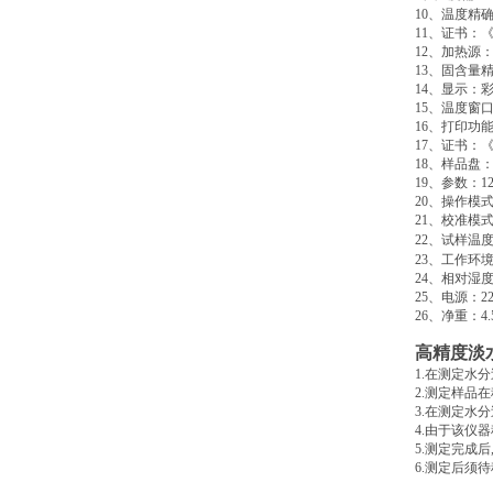
10
、温度精
11
、证书：
12
、加热源
13
、固含量
14
、显示：
15
、温度窗
16
、打印功
17
、证书：
18
、样品盘
19
、参数：
1
20
、操作模
21
、校准模
22
、试样温
23
、工作环
24
、相对湿
25
、电源：
2
26
、净重：
4
高精度淡
1.
在测定水分
2.
测定样品在
3.
在测定水分
4.
由于该仪器
5.
测定完成后
6.
测定后须待