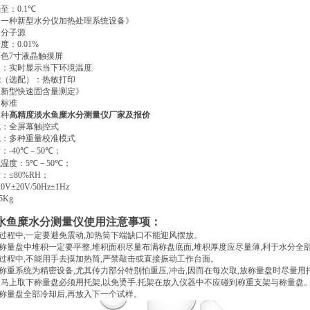
确至：
0.1
℃
《一种新型水分仪加热处理系统设备》
：分子源
精度：
0.01%
彩色
7
寸液晶触摸屏
口：实时显示当下环境温度
能（选配）：热敏打印
《新型快速固含量测定》
：标准
2
种
高精度淡水鱼糜水分测量仪厂家及报价
式：全屏幕触控式
式：多种重量校准模式
度：
-40
℃
－
50
℃
；
境温度：
5
℃
－
50
℃
；
度：
≤80%RΗ
；
20V±20V/50Hz±1Hz
.5Kg
水鱼糜水分测量仪使用注意事项：
过程中
,
一定要避免震动
,
加热筒下端缺口不能迎风摆放。
称量盘中堆积一定要平整
,
堆积面积尽量布满称盘底面
,
堆积厚度应尽量薄
,
利于水分全
过程中
,
不能用手去摸加热筒
,
严禁敲击或直接振动工作台面。
称重系统为精密设备
,
尤其传力部分特别怕重压
,
冲击
,
因而在每次取
,
放称量盘时尽量用
,
马上取下称量盘必须用托架
,
以免烫手
.
托架在放入仪器中不应碰到称重支架与称量盘
称量盘全部冷却后
,
再放入下一个试样。