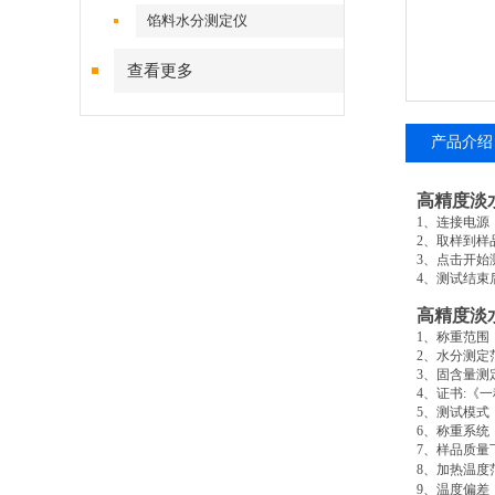
馅料水分测定仪
查看更多
产品介绍
高精度淡
1
、连接电源
2
、取样到样
3
、点击开始
4
、测试结束
高精度淡
1
、称重范围
2
、水分测定
3
、固含量测
4
、证书
:
《一
5
、测试模式
6
、称重系统
7
、样品质量
8
、加热温度
9
、温度偏差