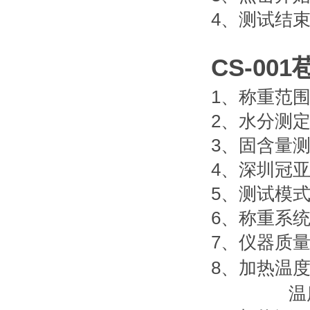
4
、测试结
CS-001
1
、称重范
2
、水分测
3
、固含量
4
、深圳冠
5
、测试模
6
、称重系
7
、仪器质
8
、加热温
温