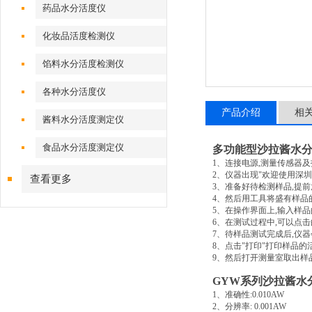
药品水分活度仪
化妆品活度检测仪
馅料水分活度检测仪
各种水分活度仪
产品介绍
相
酱料水分活度测定仪
食品水分活度测定仪
多功能型沙拉酱水
1
、连接电源
,
测量传感器及
2
、仪器出现
"
欢迎使用深圳
查看更多
3
、准备好待检测样品
,
提前
4
、然后用工具将盛有样品
5
、在操作界面上
,
输入样品
6
、在测试过程中
,
可以点击
7
、待样品测试完成后
,
仪器
8
、点击
"
打印
"
打印样品的
9
、然后打开测量室取出样
GYW
系列沙拉酱水
1
、准确性
:0.010AW
2
、分辨率
: 0.001AW