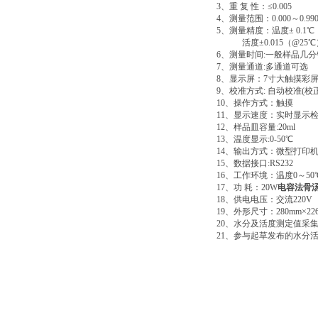
3
、重
复
性：
≤0.005
4
、测量范围：
0.000
～
0.9
5
、测量精度：温度
± 0.1℃
活度
±0.015
（
@25℃
6
、测量时间
:
一般样品几分
7
、测量通道
:
多通道可选
8
、显示屏：
7
寸大触摸彩
9
、校准方式
:
自动校准
(
校
10
、操作方式：触摸
11
、显示速度：实时显示
12
、样品皿容量
:20ml
13
、温度显示
:0-50℃
14
、输出方式：微型打印
15
、数据接口
:RS232
16
、工作环境：温度
0
～
5
17
、功
耗：
20W
电容法骨
18
、供电电压：交流
220V
19
、外形尺寸：
280mm×22
20
、水分及活度测定值采
21
、参与起草发布的水分