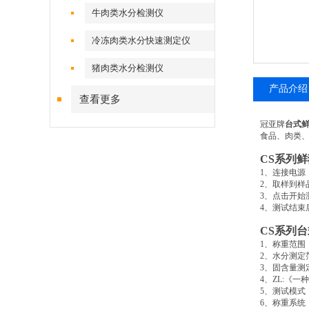
牛肉类水分检测仪
冷冻肉类水分快速测定仪
猪肉类水分检测仪
产品介绍
查看更多
冠亚牌
台式
食品、肉类
CS
系列鲜
1
、连接电源
2
、取样到样
3
、点击开始
4
、测试结束
CS
系列台
1
、称重范围
2
、水分测定
3
、固含量测
4
、
ZL:
《一种
5
、测试模式
6
、称重系统