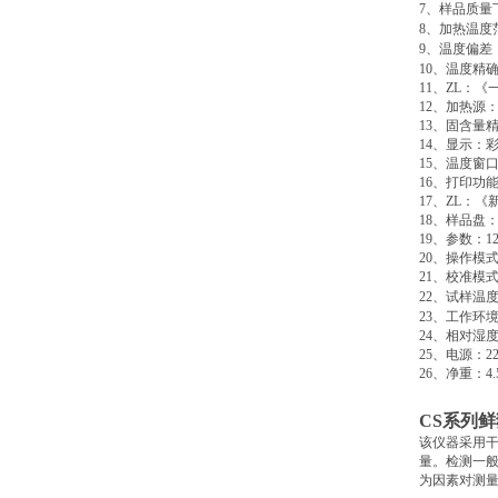
7
、样品质量
8
、加热温度
9
、温度偏差
10
、温度精
11
、
ZL
：《
12
、加热源
13
、固含量
14
、显示：
15
、温度窗
16
、打印功
17
、
ZL
：《
18
、样品盘
19
、参数：
1
20
、操作模
21
、校准模
22
、试样温
23
、工作环
24
、相对湿
25
、电源：
2
26
、净重：
4
CS
系列鲜
该仪器采用
量。检测一
为因素对测