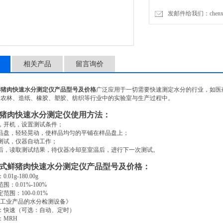
发邮件给我们：chenxia@
相关产品
留言询价
鲜猪肉快速水分测定仪产品型号及价格
广泛应用于一切需要快速测定水分的行业，如医
、农林、造纸、橡胶、塑胶、纺织等行业中的实验室与生产过程中。
猪肉快速水分测定仪使用方法：
，开机，设置测试条件；
品盘，轻轻晃动，使样品均匀的平铺在样品盘上；
测试，仪器自动工作；
后，读取测试结果，待仪器冷却至室温后，进行下一次测试。
式鲜猪肉快速水分测定仪产品型号及价格：
：
0.01g-180.00g
范围：
0.01%-100%
定范围：
100-0.01%
工业产品的水分检测设备》
：快速（可选：自动、定时）
：
MRH