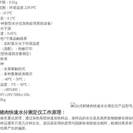
下限：
0.01g
范围：环境温度
-229.9
℃
：
≤0.5
℃
确至：
0.1
℃
一种新型水分仪加热处理系统设备》
：分子源
精度：
0.01%
彩色
7
寸液晶触摸屏
口：实时显示当下环境温度
能（选配）：热敏打印
新型快速固含量测定》
：标准
2
种
式：全屏幕触控式
式：多种重量校准模式
度：
-40
℃
－
50
℃
；
境温度：
5
℃
－
50
℃
；
度：
≤80%RΗ
；
20V±20V/50Hz±1Hz
.5Kg
猪肉快速水分测定仪工作原理：
干燥失重法原理，通过加热系统快速加热样品，使样品的水分及其易挥发物能够在很短
般样品通常只需几分钟左右。该仪器采用的原理与国家标准烘箱法相同，检测结果具有
量结果产生的偏差。