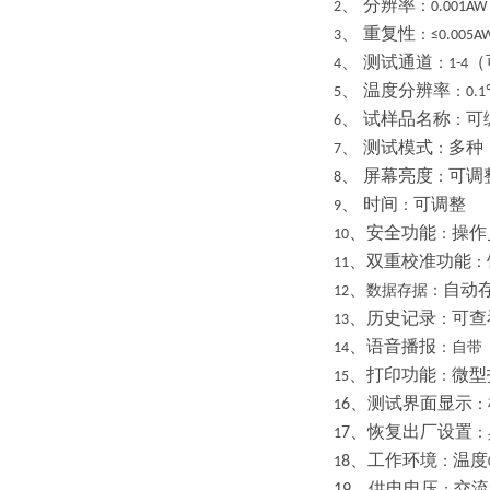
、
分辨率
：
2
0.001AW
、
重复性
：
3
≤0.005A
、
测试通道
（
：
4
1-4
、
温度分辨率
：
5
0.
、
试样品名称
可
：
6
、
测试模式
多种
：
7
、
屏幕亮度
可调
：
8
、
时间
可调整
：
9
、安全功能
操作
：
10
、双重校准功能
：
11
、
自动
数据存据：
12
、历史记录
可查
：
13
、语音播报
：自带
14
、打印功能
微型
：
15
、测试界面显示
6
：
1
、恢复出厂设置
7
：
1
、工作环境
温度
8
：
1
、供电电压
交流
：