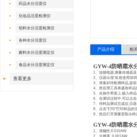
药品水分活度仪
化妆品活度检测仪
馅料水分活度检测仪
各种水分活度仪
产品介绍
相
酱料水分活度测定仪
食品水分活度测定仪
GYW-4
防晒霜水
1
、连接电源
,
测量传感器及
2
、仪器出现
"
欢迎使用深圳
查看更多
3
、准备好待检测样品
,
提前
4
、然后用工具将盛有样品
5
、在操作界面上
,
输入样品
6
、在测试过程中
,
可以点击
7
、待样品测试完成后
,
仪器
8
、点击
"
打印
"
打印样品的
9
、然后打开测量室取出样
GYW-4
防晒霜水
1
、准确性
:0.010AW
2
、分辨率
: 0.001AW