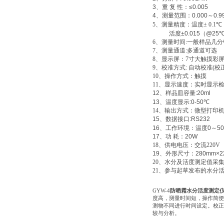
3
、重
复
性：
≤0.005
4
、测量范围：
0.000
～
0.
5
、测量精度：温度
± 0.1℃
活度
±0.015
（
@25
6
、测量时间
:
一般样品几分
7
、测量通道
:
多通道可选
8
、显示屏：
7
寸大触摸彩
9
、校准方式
:
自动校准
(
校
10
、操作方式：触摸
11
、显示速度：实时显示
12
、样品皿容量
:20ml
13
、温度显示
:0-50
℃
14
、输出方式：微型打印
15
、数据接口
:RS232
16
、工作环境：温度
0
～
50
17
、功
耗：
20W
18
、供电电压：交流
220V
19
、外形尺寸：
280mm×2
20
、水分及活度测定值采
21
、参与起草发布的水分
GYW-4
防晒霜水分活度测定
度高，测量时间短，操作简便
测物不同进行时间设定。校正
较与分析。