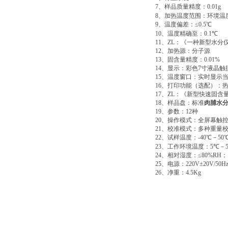
7
、样品质量精度：
0.01g
8
、加热温度范围：环境温
9
、温度偏差：
≤0.5℃
10
、温度精确至：
0.1℃
11
、
ZL
：《一种新型水分
12
、加热源：分子源
13
、固含量精度：
0.01%
14
、显示：彩色
7
寸液晶触
15
、温度窗口：实时显示
16
、打印功能（选配）：
17
、
ZL
：《新型快速固含
18
、样品盘：标准
肉脯水
19
、参数：
12
种
20
、操作模式：全屏幕触
21
、校准模式：多种重量
22
、试样温度：
-40℃
－
50
23
、工作环境温度：
5℃
－
24
、相对湿度：
≤80%RΗ
；
25
、电源：
220V±20V/50H
26
、净重：
4.5Kg