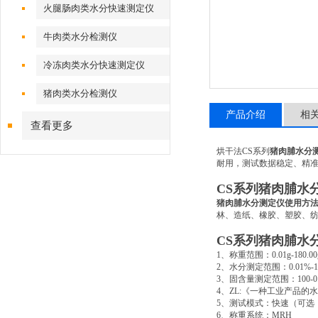
火腿肠肉类水分快速测定仪
牛肉类水分检测仪
冷冻肉类水分快速测定仪
猪肉类水分检测仪
产品介绍
相
查看更多
烘干法
CS
系列
猪肉脯水分
耐用，测试数据稳定、精
CS
系列猪肉脯水
猪肉脯水分测定仪使用方
林、造纸、橡胶、塑胶、
CS
系列猪肉脯水
1
、称重范围：
0.01g-180.00
2
、水分测定范围：
0.01%-
3
、固含量测定范围：
100-
4
、
ZL:
《一种工业产品的水
5
、测试模式：快速（可选
6
、称重系统：
MRH