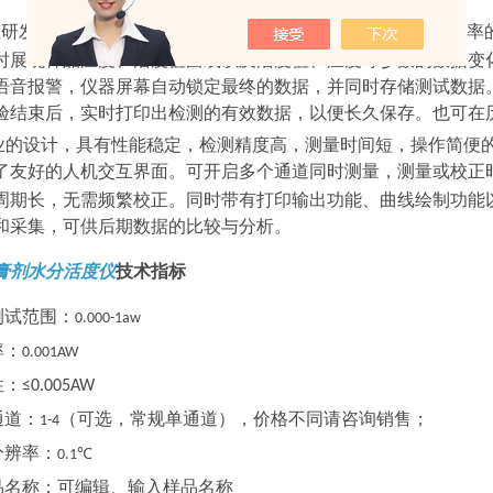
研发的水分活度仪，采用多种分析测试模式，采用
寸高分辨率
7
时展现样品温度、活度值曲线以及活度值、温度等参数的数据变
语音报警，仪器屏幕自动锁定最终的数据，并同时存储测试数据
验结束后，实时打印出检测的有效数据，以便长久保存。也可在
的设计，具有性能稳定，检测精度高，测量时间短，操作简便
了友好的人机交互界面。可开启多个通道同时测量，测量或校正
周期长，无需频繁校正。同时带有打印输出功能、曲线绘制功能
和采集，可供后期数据的比较与分析。
膏剂水分活度仪
技术指标
测试范围：
0.000-1aw
率：
0.001AW
性：
≤0.005AW
通道：
（可选，常规单通道），价格不同请咨询销售；
1-4
分辨率：
0.1℃
品名称：可编辑、输入样品名称