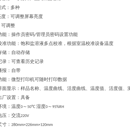
模式：多种
亮度：可调整屏幕亮度
：可调整
功能：操作员密码
管理员密码设置功能
/
校准功能：饱和盐溶液多点校准，根据室温校准设备温度
存储：自动存储
记录：可查看历史记录
播报：自带
功能：微型打印机可随时打印数据
界面显示：样品名称、温度曲线、活度曲线、温度值、活度值、
出厂设置：具备
环境：温度
～
湿度
～
0
50℃
0
95%RH
电压：交流
220V
尺寸：
280mm×226mm×120mm