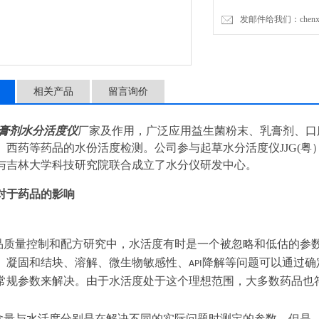
发邮件给我们：chenxia@
相关产品
留言询价
膏剂水分活度仪
厂家及作用，广泛应用益生菌粉末、乳膏剂、口
西药等药品的水份活度检测。公司参与起草水分活度仪JJG(粤）052-
与吉林大学科技研究院联合成立了水分仪研发中心。
对于药品的影响
品质量控制和配方研究中，水活度有时是一个被忽略和低估的参
、凝固和结块、溶解、微生物敏感性、
降解等问题可以通过确
API
常规参数来解决。由于水活度处于这个理想范围，大多数药品也
。
含量与水活度分别是在解决不同的实际问题时测定的参数。但是