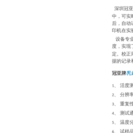
深圳冠亚
中，可实
后，自动
印机在实
设备专业
度，实现
定。校正
据的记录
冠亚牌
乳
、
活度
1
、
分辨
2
、
重复
3
、
测试
4
、
温度
5
、
试样
6