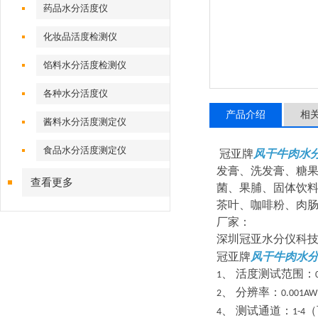
药品水分活度仪
化妆品活度检测仪
馅料水分活度检测仪
各种水分活度仪
产品介绍
相
酱料水分活度测定仪
食品水分活度测定仪
冠亚牌
风干牛肉水
发膏、洗发膏、糖
查看更多
菌、果脯、固体饮
茶叶、咖啡粉、肉
厂家：
深圳冠亚水分仪科
冠亚牌
风干牛肉水
、
活度测试范围：
1
、
分辨率：
2
0.001AW
、
测试通道：
（
4
1-4