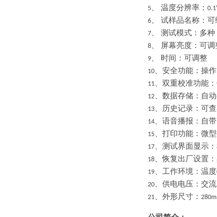
、
温度分辨率：
5
0.
、
试样品名称：可
6
、
测试模式：多种
7
、
屏幕亮度：可调
8
、
时间：可调整
9
、安全功能
：
操作
10
、双重校准功能
：
11
、数据存储
：自动
12
、历史记录
：可查
13
、语音播报
：自带
14
、打印功能
：微型
15
、测试界面显示
：
17
、恢复出厂设置
：
18
、工作环境
：
温度
19
、供电电压
：
交流
20
、外形尺寸
：
21
280