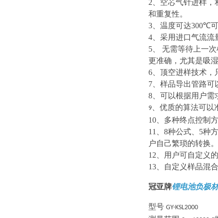
2
、空芯气针进样，
和重复性。
3
、温度可达
300℃
4
、采用进口气流流
5
、 无需等待上一
更准确，尤其是吸
6
、顶空进样技术，
7
、样品导出管路可
8
、可以根据用户需
、
优质的算法可以
9
10
、多种终点控制
11
、
8
种公式、
5
种
户自己繁琐的转换
12
、用户可自定义
13
、自定义样品混
冠亚牌
锂电池负极
型号
GY-KSL2000