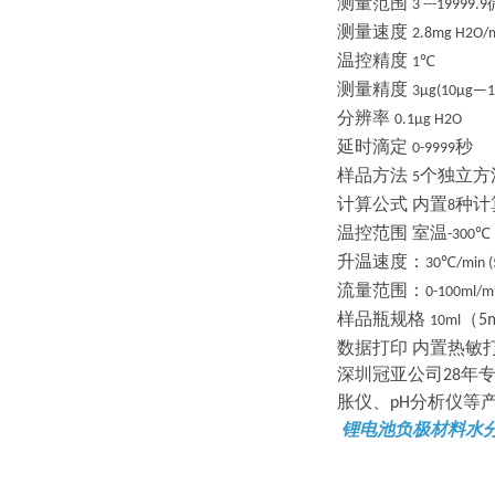
测量范围
3 ---19999.9
测量速度
2.8mg H2O/
温控精度
1℃
测量精度
3μg(10μg—1
分辨率
0.1μg H2O
延时滴定
秒
0-9999
样品方法
个独立方
5
计算公式
内置
种计
8
温控范围
室温
-300℃
升温速度：
30℃/min 
流量范围：
0-100ml/m
样品瓶规格
（
5
10ml
数据打印
内置热敏
深圳冠亚公司
年
28
胀仪、
分析仪等
pH
锂电池负极材料水