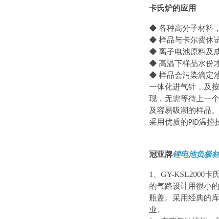
卡氏炉的应用
◆ 各种高分子材料
◆ 样品与卡尔费休
◆ 离子电池原料及
◆ 高温下样品水份
◆ 样品会污染滴定
一体化进气针，及
现，无需等待上一
及容易吸潮的样品
采用优质的
温控
PID
冠亚牌
锂电池负极
1
、
GY-KSL2000
卡
的气路设计用很小
瓶盖。采用经典的
业。