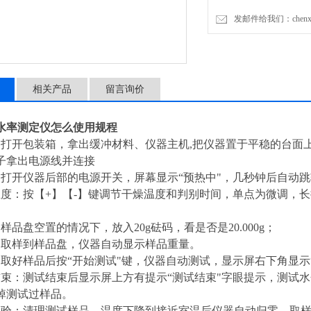
发邮件给我们：chenxia@
相关产品
留言询价
水率测定仪怎么使用规程
：打开包装箱，拿出缓冲材料、仪器主机,把仪器置于平稳的台面
子拿出电源线并连接
：打开仪器后部的电源开关，屏幕显示“预热中"，几秒钟后自动跳
温度：按【+】【-】键调节干燥温度和判别时间，单点为微调，
样品盘空置的情况下，放入20g砝码，看是否是20.000g；
：取样到样品盘，仪器自动显示样品重量。
：取好样品后按“开始测试"键，仪器自动测试，显示屏右下角显示
结束：测试结束后显示屏上方有提示“测试结束"字眼提示，测试
掉测试过样品。
实验：清理测试样品，温度下降到接近室温后仪器自动归零，取