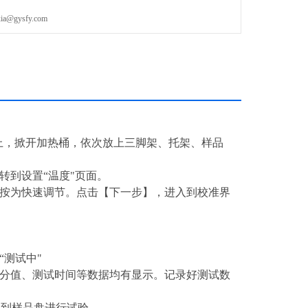
gysfy.com
上，掀开加热桶，依次放上三脚架、托架、样品
转到设置“温度"页面。
长按为快速调节。点击【下一步】，进入到校准界
“测试中"
水分值、测试时间等数据均有显示。记录好测试数
样到样品盘进行试验。