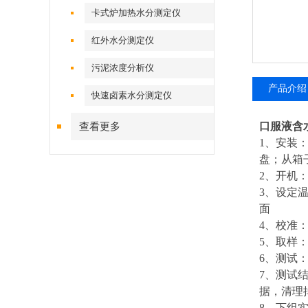
卡式炉加热水分测定仪
红外水分测定仪
污泥浓度分析仪
产品介绍
快速卤素水分测定仪
口服液含
查看更多
1、安装
盘；从箱
2、开机
3、设定
面
4、校准：
5、取样
6、测试
7、测试
据，清理
8、下组