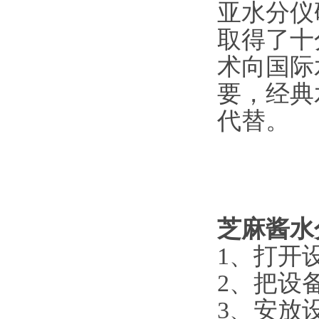
亚水分仪
取得了十
术向国际
要，经典
代替。
芝麻酱水
1、打开
2、把设
3、安放