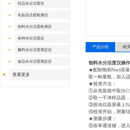
药品水分活度仪
化妆品活度检测仪
馅料水分活度检测仪
各种水分活度仪
产品介绍
相
酱料水分活度测定仪
食品水分活度测定仪
馅料水分活度仪操
★配制饱和Nacl溶
查看更多
取一称量瓶，加入适
★校准方法：
①从包装箱中取出G
②取一干净样品皿，
③按动仪器屏幕上N
④校准开始，测量
★测量步骤：
⑤按单通道键，进