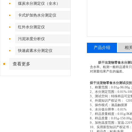
煤炭水分测定仪（全水）
卡式炉加热水分测定仪
红外水分测定仪
污泥浓度分析仪
产品介绍
相
快速卤素水分测定仪
烘干法宠物零食水分测
查看更多
含水率。检测一般样品通常只
对测量结果产生的偏差。
烘干法宠物零食水分测试仪技
1、称重范围：0.01g-96.00g
2、水分测定范围：0.01%-10
3、测试空间：特殊样品可定制
4、外观知识产权证书：《2015
5、操作模式：液晶触摸屏
6、水分值分辨率：0.01%
7、样品质量精度：0.01g/J
8、样品质量：0.01g-150.00g
9、加热温度范围；室温-220
10、实用新型知识产权证书
11、样品盘：标准/专用