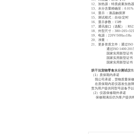
12、加热源：特质卤素加热
13、水分含量精确至：0.01%
14、显示 ：液晶触摸屏
15、测试模式：自动/定时
16、显示参数：15种
17、通讯接口（选配）：RS2
18、外型尺寸：380×205×325
19、电源：220V/50Hz±1Hz
20、净重 ：
21、更多资质文件：通过ISO 
通过ISO 1400:201
国家实用新型证书《一
国家实用新型证书 《实
国家实用新型证书《一种
烘干法宠物零食水分测试仪
售
（
1
）质保期内承诺
我公司承诺，货物质量保
在质保期内若仪器发生故
责为用户提供同型号设备予以
（
2
）仪器保修期外承诺
保修期满后仍为客户提供