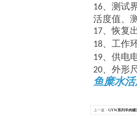
、测试
1
6
活度值、
、恢复
1
7
、工作
1
8
、供电
19
、外形
2
0
鱼糜水活
上一篇：
GYW系列羊肉罐