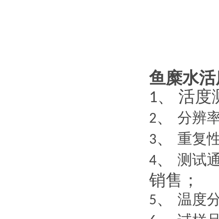
鱼糜水活
、
活度
1
、
分辨
2
、
重复
3
、
测试
4
销售；
、
温度
5