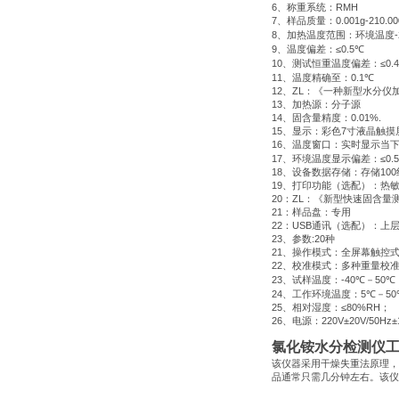
6
、称重系统：
RMH
7
、样品质量：
0.001g-210.0
8
、加热温度范围：环境温度
9
、温度偏差：
≤0.5
℃
10
、测试恒重温度偏差：
≤0.4
11
、温度精确至：
0.1
℃
12
、
ZL
：《一种新型水分仪
13
、加热源：分子源
14
、固含量精度：
0.01%.
15
、显示：彩色
7
寸液晶触摸
16
、温度窗口：实时显示当
17
、环境温度显示偏差：
≤0.5
18
、设备数据存储：存储
100
19
、打印功能（选配）：热
20
：
ZL
：《新型快速固含量
21
：样品盘：专用
22
：
USB
通讯（选配）：上
23
、参数
:20
种
21
、操作模式：全屏幕触控
22
、校准模式：多种重量校
23
、试样温度：
-40
℃
－
50
℃
24
、工作环境温度：
5
℃
－
50
25
、相对湿度：
≤80%RΗ
；
26
、电源：
220V±20V/50Hz±
氯化铵水分检测仪
该仪器采用干燥失重法原理，
品通常只需几分钟左右。该仪