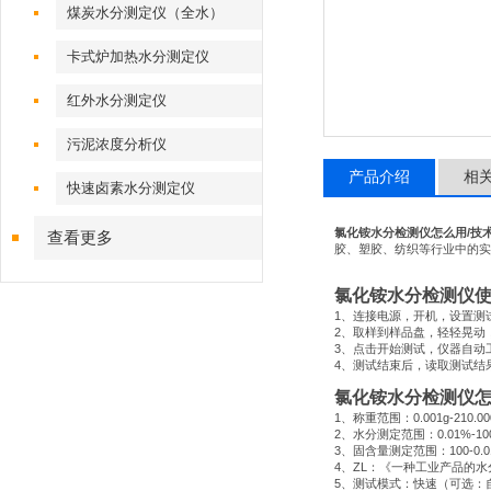
煤炭水分测定仪（全水）
卡式炉加热水分测定仪
红外水分测定仪
污泥浓度分析仪
产品介绍
相
快速卤素水分测定仪
氯化铵水分检测仪怎么用
/
技
查看更多
胶、塑胶、纺织等行业中的实
氯化铵水分检测仪
1
、连接电源，开机，设置测
2
、取样到样品盘，轻轻晃动
3
、点击开始测试，仪器自动
4
、测试结束后，读取测试结
氯化铵水分检测仪
1
、称重范围：
0.001g-210.0
2
、水分测定范围：
0.01%-1
3
、固含量测定范围：
100-0.
4
、
ZL
：《一种工业产品的水
5
、测试模式：快速（可选：