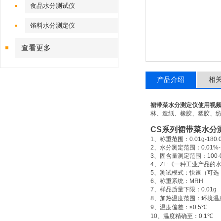
食品水分测试仪
馅料水分测定仪
查看更多
产品介绍
相
裙带菜水分测定仪使用视
林、造纸、橡胶、塑胶、
CS
系列裙带菜水分
1
、称重范围：
0.01g-180.
2
、水分测定范围：
0.01%
3
、固含量测定范围：
100-
4
、
ZL:
《一种工业产品的
5
、测试模式：快速（可选
6
、称重系统：
MRH
7
、样品质量下限：
0.01g
8
、加热温度范围：环境温
9
、温度偏差：
≤0.5
℃
10
、温度精确至：
0.1
℃