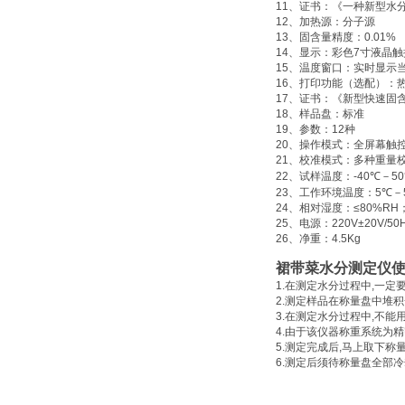
11
、证书：《一种新型水
12
、加热源：分子源
13
、固含量精度：
0.01%
14
、显示：彩色
7
寸液晶触
15
、温度窗口：实时显示
16
、打印功能（选配）：
17
、证书：《新型快速固
18
、样品盘：标准
19
、参数：
12
种
20
、操作模式：全屏幕触
21
、校准模式：多种重量
22
、试样温度：
-40
℃
－
50
23
、工作环境温度：
5
℃
－
24
、相对湿度：
≤80%RΗ
25
、电源：
220V±20V/50
26
、净重：
4.5Kg
裙带菜水分测定仪
1.
在测定水分过程中
,
一定
2.
测定样品在称量盘中堆积
3.
在测定水分过程中
,
不能
4.
由于该仪器称重系统为精
5.
测定完成后
,
马上取下称
6.
测定后须待称量盘全部冷