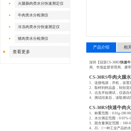
火腿肠肉类水分快速测定仪
牛肉类水分检测仪
冷冻肉类水分快速测定仪
猪肉类水分检测仪
产品介绍
相
查看更多
深圳【冠亚
CS-30RS
快速牛
局、市场监督管理局、屠
CS-30RS
牛肉火腿水
1
、连接电源，开机，设置
2
、取样到样品盘，轻轻晃
3
、点击开始测试，仪器自
4
、测试结束后，读取测试
CS-30RS
快速牛肉火
1
、称重范围：
0.01g-180.00
2
、水分测定范围：
0.01%-
3
、固含量测定范围：
100-
4
、
ZL:
《一种工业产品的水