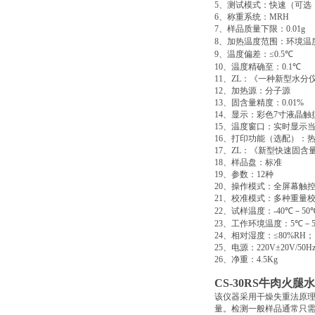
5
、测试模式：快速（可选
6
、称重系统：
MRH
7
、样品质量下限：
0.01g
8
、加热温度范围：环境温
9
、温度偏差：
≤0.5
℃
10
、温度精确至：
0.1
℃
11
、
ZL
：《一种新型水分
12
、加热源：分子源
13
、固含量精度：
0.01%
14
、显示：彩色
7
寸液晶触
15
、温度窗口：实时显示
16
、打印功能（选配）：
17
、
ZL
：《新型快速固含
18
、样品盘：标准
19
、参数：
12
种
20
、操作模式：全屏幕触
21
、校准模式：多种重量
22
、试样温度：
-40
℃
－
50
23
、工作环境温度：
5
℃
－
24
、相对湿度：
≤80%RΗ
；
25
、电源：
220V±20V/50H
26
、净重：
4.5Kg
CS-30RS
牛肉火腿水
该仪器采用干燥失重法原
量。检测一般样品通常只