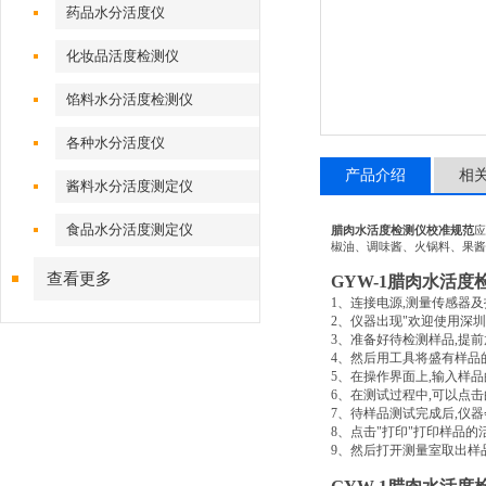
药品水分活度仪
化妆品活度检测仪
馅料水分活度检测仪
各种水分活度仪
产品介绍
相
酱料水分活度测定仪
食品水分活度测定仪
腊肉水活度检测仪校准规范
应
椒油、调味酱、火锅料、果酱
查看更多
GYW-1
腊肉水活度
1
、连接电源
,
测量传感器及
2
、仪器出现
"
欢迎使用深圳
3
、准备好待检测样品
,
提前
4
、然后用工具将盛有样品
5
、在操作界面上
,
输入样品
6
、在测试过程中
,
可以点击
7
、待样品测试完成后
,
仪器
8
、点击
"
打印
"
打印样品的
9
、然后打开测量室取出样