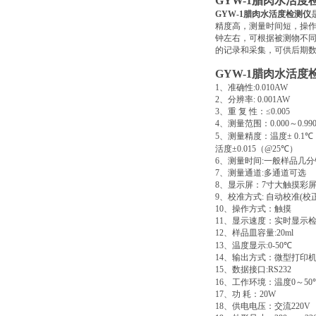
GYW-1
腊肉水活度
GYW-1
腊肉水活度检测仪
精度高，测量时间短，操
钟左右，可根据被测物不
的记录和采集，可供后期
GYW-1
腊肉水活度
1
、准确性
:0.010AW
2
、分辨率
: 0.001AW
3
、重
复
性：
≤0.005
4
、测量范围：
0.000
～
0.9
5
、测量精度：温度
± 0.1
℃
活度
±0.015
（
@25
℃
）
6
、测量时间
:
一般样品几分
7
、测量通道
:
多通道可选
8
、显示屏：
7
寸大触摸彩
9
、校准方式
:
自动校准
(
校
10
、操作方式：触摸
11
、显示速度：实时显示
12
、样品皿容量
:20ml
13
、温度显示
:0-50
℃
14
、输出方式：微型打印
15
、数据接口
:RS232
16
、工作环境：温度
0
～
50
17
、功
耗：
20W
18
、供电电压：交流
220V