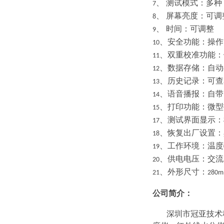
、
测试模式：多种
7
、
屏幕亮度：可调
8
、
时间：可调整
9
、安全功能
：
操作
10
、双重校准功能
：
11
、数据存储
：自动
12
、历史记录
：可查
13
、语音播报
：自带
14
、打印功能
：微型
15
、测试界面显示
：
17
、恢复出厂设置
：
18
、工作环境
：
温度
19
、供电电压
：
交流
20
、外形尺寸
：
21
280
公司简介：
深圳市冠亚技术