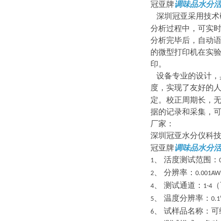
冠亚牌
调味品水分
深圳冠亚采用技术
分析过程中，可实
分析完毕后，自动
的微型打印机在实
印。
设备专业的设计，
度，实现了友好的
定。校正周期长，
据的记录和采集，
厂家：
深圳冠亚水分仪科
冠亚牌
调味品水分
、
活度测试范围：
1
、
分辨率：
2
0.001AW
、
测试通道：
（
4
1-4
、
温度分辨率：
5
0.
、
试样品名称：可
6