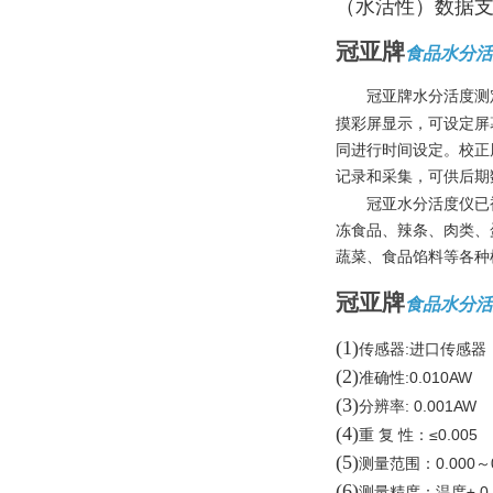
（水活性）数据
冠亚牌
食品水分活
冠亚牌水分活度测
摸彩屏显示，可设定屏
同进行时间设定。校正
记录和采集，可供后期
冠亚水分活度仪已
冻食品、辣条、肉类、
蔬菜、食品馅料等各种
冠亚牌
食品水分活
(1)
:
传感器
进口传感器
(2)
:0.010AW
准确性
(3)
: 0.001AW
分辨率
(4)
≤0.005
重 复 性：
(5)
0.000
测量范围：
～
(6)
± 0
测量精度：温度