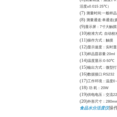
±0.015 25℃
活度
）
(7)
:
测量时间
一般样品
(8)
:
(
测量通道
单通道
(9)
7
显示屏：
寸大触摸
(10)
:
校准方式
自动校
(11)
操作方式：触摸
(12)
显示速度：实时显
(13)
:20ml
样品皿容量
(14)
:0-50℃
温度显示
(15)
输出方式：微型打
(16)
:RS232
数据接口
(17)
0
工作环境：温度
(18)
20W
功 耗：
(19)
2
供电电压：交流
(20)
280m
外形尺寸：
操
食品水分活度仪