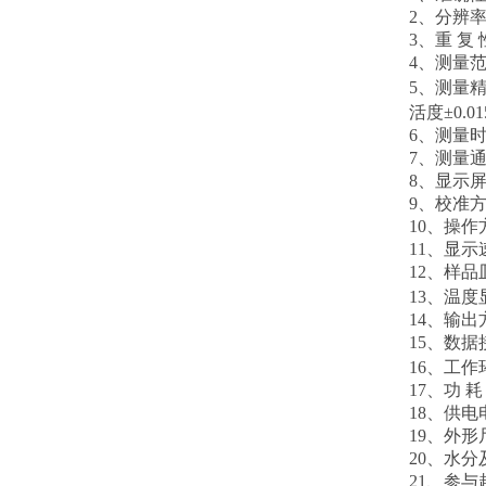
2
、分辨
3
、重
复
4
、测量
5
、测量
活度
±0.01
6
、测量
7
、测量
8
、显示
9
、校准
10
、操作
11
、显示
12
、样品
13
、温度
14
、输出
15
、数据
16
、工作
17
、功
耗
18
、供电
19
、外形
20
、水分
21
、参与