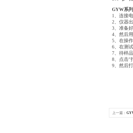
GYW
系
1
、连接
2
、仪器
3
、准备
4
、然后
5
、在操
6
、在测
7
、待样
8
、点击
"
9
、然后
上一篇：
G