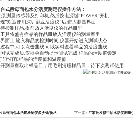
列台式酵母面包水分活度测定仪操作方法：
电源
,
测量传感器及打印机
,
然后按电源键
"POWER"
开机
出现
"
欢迎使用深圳冠亚活度仪
"
后
,
进入测量界面
好待检测样品
,
提前放入活度仪的样品皿里
用工具将盛有样品的样品皿放入活度仪的测量室里
作界面上
,
输入样品的检测时间
,
仪器开始进入测试状态
试过程中
,
可以点击曲线
,
可以实时查看样品的活度曲线
品测试完成后
,
仪器会自动提示测试完成
,
样品的活度值锁定
打印
"
打印样品的活度值和温度值
打开测量室取出样品皿，用毛刷清理样品皿，待下次测试使用
YW系列面包水活度检测仪多少钱/价格
下一篇：
厂家批发指甲油水活度测量