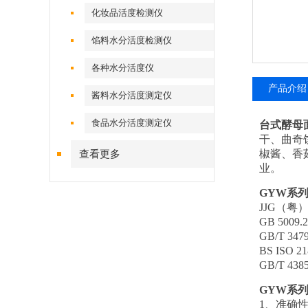
化妆品活度检测仪
馅料水分活度检测仪
各种水分活度仪
产品介绍
酱料水分活度测定仪
食品水分活度测定仪
台式酵母
干、曲奇
椒酱、香
查看更多
业。
GYW
系
JJG
（粤
GB 5009.2
GB/T 3479
BS ISO 21
GB/T 4385
GYW
系
1
、准确