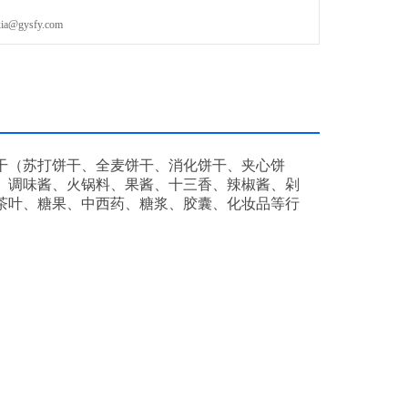
gysfy.com
干（苏打饼干、全麦饼干、消化饼干、夹心饼
、调味酱、火锅料、果酱、十三香、辣椒酱、剁
茶叶、糖果、中西药、糖浆、胶囊、化妆品等行