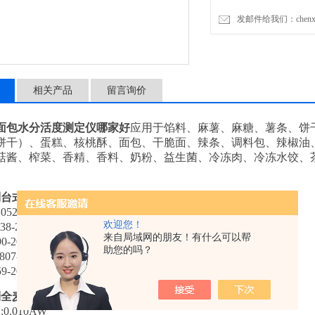
发邮件给我们：chenxia@
相关产品
留言询价
面包水分活度测定仪哪家好
应用于馅料、麻薯、麻糖、薯条、饼
饼干）、蛋糕、核桃酥、面包、干脆面、辣条、调料包、辣椒油
菇酱、榨菜、香精、香料、奶粉、益生菌、冷冻肉、冷冻水饺、
列台式酵母
面包水分活度测定仪哪家好
：
）
052-2017
水分活度仪
欢迎您！
38-2016
食品安全国家标准
食品水分活度的测定
来自局域网的朋友！有什么可以帮
0-2017
粮油检验
粮食籽粒水分活度的测定仪器法
助您的吗？
807-2004
食品和动物饲料的微生物学
.
水活性的测定
9-2024
水分活度仪性能测定方法
列全麦面包水活度检测仪技术指标：
性
:0.010AW