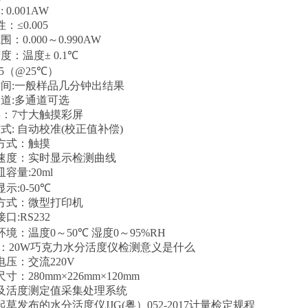
率
: 0.001AW
性：
≤0.005
范围：
0.000
～
0.990AW
精度：温度
± 0.1
℃
5
（
@25
℃
）
时间
:
一般样品几分钟出结果
通道
:
多通道可选
屏：
7
寸大触摸彩屏
方式
:
自动校准
(
校正值补偿
)
方式：触摸
速度：实时显示检测曲线
皿容量
:20ml
显示
:0-50
℃
方式：微型打印机
接口
:RS232
环境：温度
0
～
50
℃
湿度
0
～
95%RH
：
20W
巧克力水分活度仪检测意义是什么
电压：交流
220V
尺寸：
280mm×226mm×120mm
及活度测定值采集处理系统
起草发布的水分活度仪
JJG(
粤）
052-2017
计量检定规程