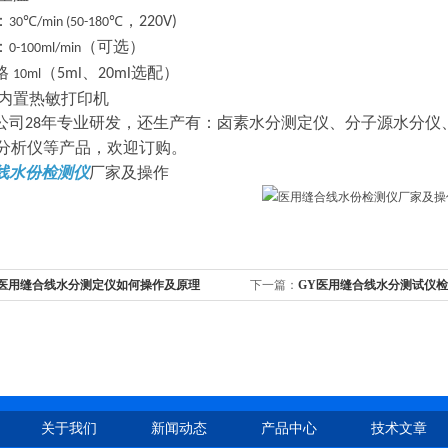
：
，
220V)
30℃/min (50-180℃
：
（可选）
0-100ml/min
格
（
、
选配）
5ml
20ml
10ml
内置热敏打印机
公司
年专业研发，还生产有：卤素水分测定仪、分子源水分仪
28
分析仪等产品，欢迎订购。
线水份检测仪
厂家及操作
Y医用缝合线水分测定仪如何操作及原理
下一篇：
GY医用缝合线水分测试仪
关于我们
新闻动态
产品中心
技术文章