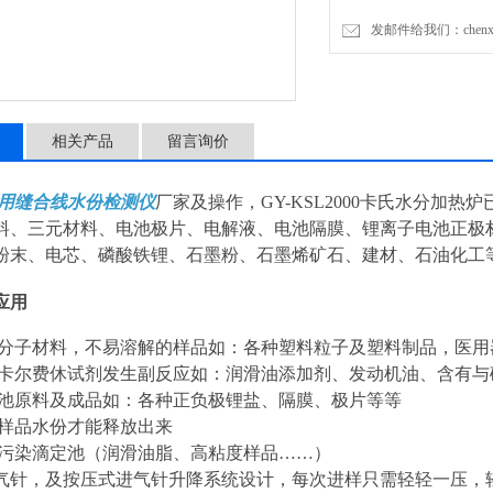
发邮件给我们：chenxia@
相关产品
留言询价
用缝合线水份检测仪
厂家及操作，GY-KSL2000卡氏水分加
料、三元材料、电池极片、电解液、电池隔膜、锂离子电池正极
粉末、电芯、磷酸铁锂、石墨粉、石墨烯矿石、建材、石油化工
应用
高分子材料，不易溶解的样品如：各种塑料粒子及塑料制品，医
与卡尔费休试剂发生副反应如：润滑油添加剂、发动机油、含有与
电池原料及成品如：各种正负极锂盐、隔膜、极片等等
下样品水份才能释放出来
会污染滴定池（润滑油脂、高粘度样品……）
气针，及按压式进气针升降系统设计，每次进样只需轻轻一压，