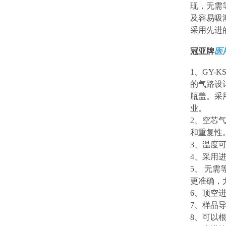
现，无需
及容易吸
采用先进
冠亚牌
医
1
、
GY-KS
的气路设
瓶盖。采
业。
2
、空芯
和重复性
3
、温度
4
、采用
5
、 无
更准确，
6
、顶空
7
、样品
8
、可以