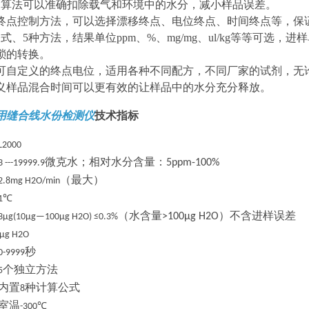
的算法可以准确扣除载气和环境中的水分，减小样品误差。
终点控制方法，可以选择漂移终点、电位终点、时间终点等，保
公式、
5
种方法，结果单位
ppm
、
%
、
mg/mg
、
ul/kg
等等可选，进样
琐的转换。
可自定义的终点电位，适用各种不同配方，不同厂家的试剂，无
义样品混合时间可以更有效的让样品中的水分充分释放。
用缝合线水份检测仪
技术指标
L2000
微克水；相对水分含量：
5ppm-100%
3 ---19999.9
（最大）
2.8mg H2O/min
1℃
（水含量
）不含进样误差
>100μg H2O
3μg(10μg—100μg H2O) ≤0.3%
1μg H2O
秒
0-9999
个独立方法
5
内置
种计算公式
8
室温
-300℃