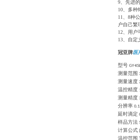
9
、先进
10
、多种
11
、
8
种
户自己繁
12
、用户
13
、自定
冠亚牌
医
型号
GY-KS
测量范围
测量速度
温控精度
测量精度
分辨率
0.
延时滴定
样品方法
计算公式
温控范围