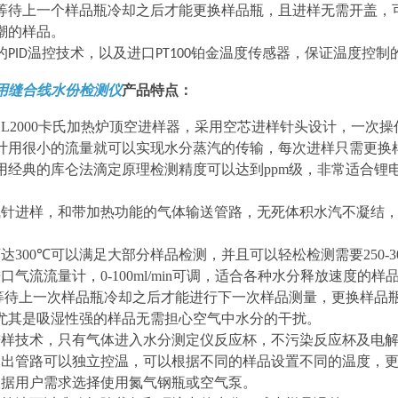
等待上一个样品瓶冷却之后才能更换样品瓶，且进样无需开盖，
潮的样品。
的
温控技术，以及进口
铂金温度传感器，保证温度控制
PID
PT100
用缝合线水份检测仪
产品特点：
L2000
卡氏加热炉顶空进样器，采用空芯进样针头设计，一次操
计用很小的流量就可以实现水分蒸汽的传输，每次进样只需更换
用经典的库仑法滴定原理检测精度可以达到
ppm
级，非常适合锂
气针进样，和带加热功能的气体输送管路，无死体积水汽不凝结
。
可达
300℃
可以满足大部分样品检测，并且可以轻松检测需要
250-
进口气流流量计，
0-100ml/min
可调，适合各种水分释放速度的样
需等待上一次样品瓶冷却之后才能进行下一次样品测量，更换样品
尤其是吸湿性强的样品无需担心空气中水分的干扰。
进样技术，只有气体进入水分测定仪反应杯，不污染反应杯及电
导出管路可以独立控温，可以根据不同的样品设置不同的温度，
根据用户需求选择使用氮气钢瓶或空气泵。