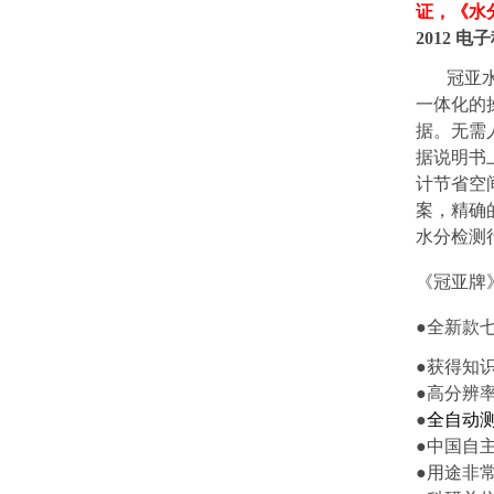
证，
《
水
2012 
冠亚
一体化的
据。无需
据说明书
计节省空
案，精确
水分检测
《冠亚牌
●全新款七
●获得知
●高分辨
●
全自动
●中国自
●用途非