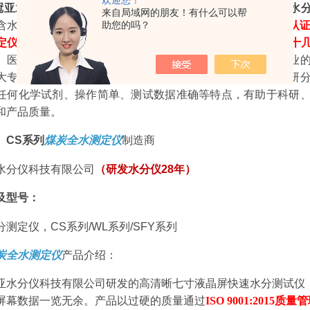
欢迎您！
冠亚水分仪科技公司
的研发中心研发的《冠亚牌》
CS
型
快速水
来自局域网的朋友！有什么可以帮
含水率，
产品以过硬的质量通过
ISO 9001:2015质量管理体系认
助您的吗？
定仪
》
计算机软件著作权登记证号：
2017SR573542，
并荣获十
、医药、食品工业、环保、水产品、粮食贸易、建筑等各行业
大专院校、科研机构
、
质检单位、医药等各行业的实验室科研
任何化学试剂、操作简单、测试数据准确等特点，有助于科研
和产品质量。
》
CS
系列
煤炭全水测定仪
制造商
水分仪科技有限公司
（研发水分仪
28
年）
及型号：
分测定仪，
CS
系列
/WL
系列
/SFY
系列
炭全水测定仪
产品介绍：
亚水分仪科技有限公司研发的高清晰七寸液晶屏快速水分测试仪
屏幕数据一览无余。产品以过硬的质量通过
ISO 9001:2015