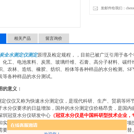
发邮件给我们：chenxia@
相关产品
留言询价
炭全水测定仪测定
原理及检定规程，，目前已被广泛引用于各个
、化工、电池浆料、炭黑、玻璃纤维、石膏、高分子材料、碳纤
织、农林、造纸、橡胶、纺织、粉体等各种样品的水分检测。SFY商
装等各种样品的水分测试。
用的意义：
测定仪仪又称为快速水分测定仪，是现代科研、生产、贸易等环
于水分仪要求的日益增加，国外的水分测定仪价格昂贵，是国内
深圳冠亚水分仪研发中心
（冠亚水分仪是中国科研型技术企业，
和实践，取得了十分明显的效益，使我们国产水分测定仪的各项
需要，经典水分分析方法已逐渐被各种快速水分分析方法所代替