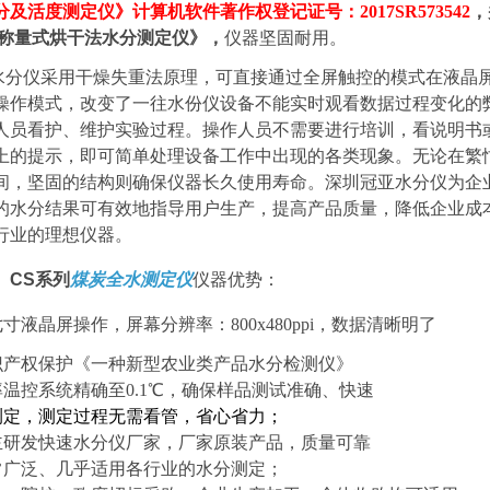
分及活度测定仪
》
计算机软件著作权登记证号：
2017SR573542
，
电子称量式烘干法水分测定仪》，
仪器坚固耐用。
水分仪采用干燥失重法原理，可直接通过全屏触控的模式在液晶
操作模式，改变了一往水份仪设备不能实时观看数据过程变化的
人员看护、维护实验过程。操作人员不需要进行培训，看说明书
上的提示，即可简单处理设备工作中出现的各类现象。无论在繁
间，坚固的结构则确保仪器长久使用寿命。深圳冠亚水分仪为企
的水分结果可有效地指导用户生产，提高产品质量，降低企业成
行业的理想仪器。
》
CS
系列
煤炭全水测定仪
仪器优势：
寸液晶屏操作，屏幕分辨率：800x480ppi，数据清晰明了
识产权保护《
一种新型农业类产品水分检测仪
》
率温控系统精确至0.1℃，确保样品测试准确、快速
测定，测定过程无需看管，省心省力；
主研发快速水分仪厂家，厂家原装产品，质量可靠
常广泛、几乎适用各行业的水分测定；