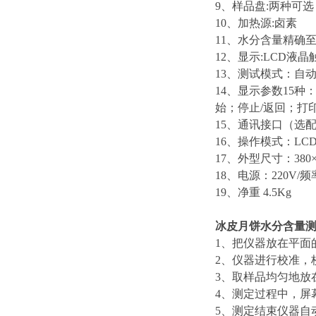
9、样品盘:两种可选
10、加热源:卤素
11、水分含量精确至:0
12、显示:LCD液晶
13、测试模式：自动
14、显示参数15
始；停止/返回；打
15、通讯接口（选配
16、操作模式：L
17、外型尺寸：380×2
18、电源：220V/频率
19、净重 4.5Kg
冰皮月饼水分含量
1、把仪器放在平面
2、仪器进行校准，
3、取样品均匀地放
4、测定过程中，屏
5、测定结束仪器自