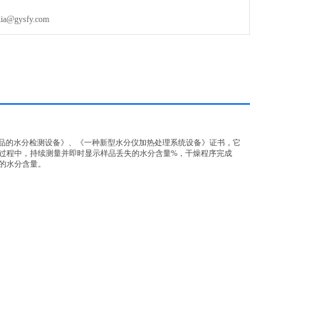
gysfy.com
产品的水分检测设备》、《一种新型水分仪加热处理系统设备》证书，它
过程中，持续测量并即时显示样品丢失的水分含量%，干燥程序完成
的水分含量。