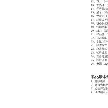
12
、
ZL
：《一
13
、加热源：
14
、固含量精
15
、显示：彩
16
、温度窗口
17
、环境温度
18
、设备数据
19
、打印功能
20
：
ZL
：《新
21
：样品盘：
22
：
USB
通讯
23
、参数
:20
种
21
、操作模式
22
、校准模式
23
、试样温度
24
、工作环境
25
、相对湿度
26
、电源：
22
氯化铵水
1
、连接电源
2
、取样到样
3
、点击开始
4
、测试结束