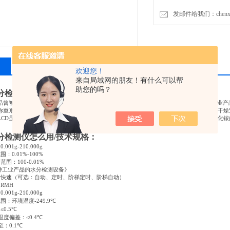
发邮件给我们：chenxia@
相关产品
留言询价
欢迎您！
来自局域网的朋友！有什么可以帮
助您的吗？
分检测仪有哪些？
品曾被
CCTV
、央视中文国际以及多家地方媒体所报道，氯化铵水分检测仪荣获《 一种工业
称重系统称量取样，在测量样品重量的同时，加热单元和水分蒸发通道快速干燥样品，在干燥
LCD显示屏把测定的水分含量值被锁定显示，直接计算干燥前后样品质量的变化来求取氯化铵
分检测仪怎么用
/
技术规格：
：
0.001g-210.000g
范围：
0.01%-100%
定范围：
100-0.01%
种工业产品的水分检测设备》
：快速（可选：自动、定时、阶梯定时、阶梯自动）
：
RMH
：
0.001g-210.000g
范围：环境温度
-249.9℃
：
≤0.5℃
温度偏差：
≤0.4℃
至：
0.1℃