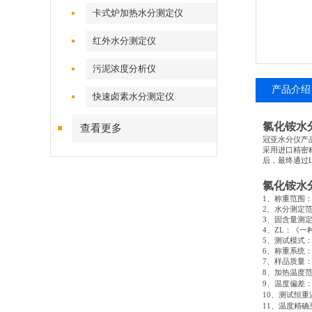
卡式炉加热水分测定仪
红外水分测定仪
污泥浓度分析仪
产品介绍
快速卤素水分测定仪
氯化铵水
查看更多
冠亚水分仪产
采用进口精密
后，最终通过
氯化铵水
1
、称重范围
2
、水分测定
3
、固含量测
4
、
ZL
：《一
5
、测试模式
6
、称重系统
7
、样品质量
8
、加热温度
9
、温度偏差
10
、测试恒重
11
、温度精确