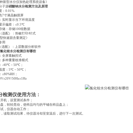
种新型水分仪加热处理系统设备》
分子源
硝酸钠水分检测方法及原理
度：
0.01%.
色
7
寸液晶触摸屏
：实时显示当下环境温度
显示偏差：
≤0.5℃
存储：存储
100
组数据
（选配）：热敏打印
/
针式
型快速固含量测定》
专用
（选配）：上层数据分析软件
氯化铵水分检测仪有哪些
：全屏幕触控式
：多种重量校准模式
：
-40℃
－
50℃
；
温度：
5℃
－
50℃
；
：
≤80%RΗ
；
0V±20V/50Hz±1Hz
分检测仪使用方法：
，开机，设置测试条件；
品盘，轻轻晃动，使样品均匀的平铺在样品盘上；
测试，仪器自动工作；
后，读取测试结果，待仪器冷却至室温后，进行下一次测试。