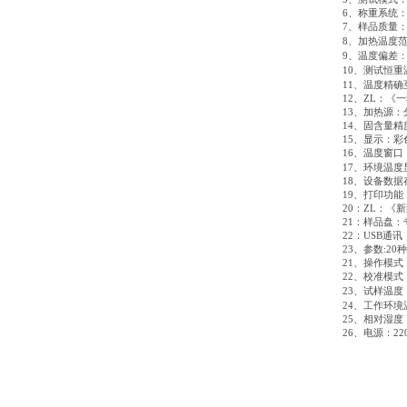
6
、称重系统
7
、样品质量
8
、加热温度
9
、温度偏差
10
、测试恒重
11
、温度精确
12
、
ZL
：《一
13
、加热源：
14
、固含量精
15
、显示：彩
16
、温度窗口
17
、环境温度
18
、设备数据
19
、打印功能
20
：
ZL
：《新
21
：样品盘：
22
：
USB
通讯
23
、参数
:20
种
21
、操作模式
22
、校准模式
23
、试样温度
24
、工作环境
25
、相对湿度
26
、电源：
22