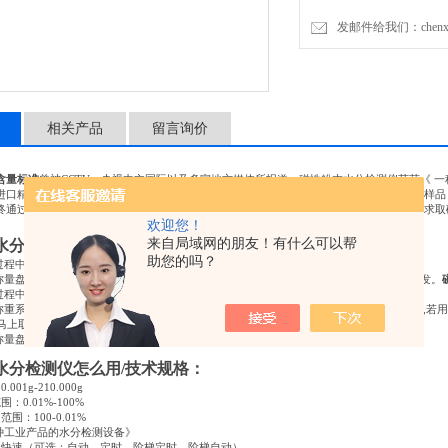
发邮件给我们：chenxia@
相关产品
留言询价
含量标准
曾被CCTV、央视中文国际以及多家地方媒体所报道，磁性粉末水分检测仪荣获《 
进口精密称重系统称量取样，在测量样品重量的同时，加热单元和水分蒸发通道快速干燥样品
终通过液晶显示屏把测定的水分含量值被锁定显示，直接计算干燥前后样品质量的变化来求取
欢迎您！
来自局域网的朋友！有什么可以帮
水分检测仪使用注意事项：
助您的吗？
过程中,一定要避免震动,加热筒下端缺口不能迎风摆放。
在称量盘中堆积一定要平整,堆积面积尽量布满称盘底面,堆积厚度应尽量薄,利于水分
全部
蒸发。
分过程中,不能用手去摸加热筒,严禁敲击或直接振动工作台面。
称重系统为精密设备,尤其传力部分特别怕重压,冲击,因而在每次取,放称量盘时尽量用托架,若
后,马上取下称量盘必须用托架,以免烫手.托架在放入仪器中不应碰到称重支架与称量盘。
待称量盘全部冷却后,再放入下一个试样。
水分检测仪怎么用
/
技术规格：
：
0.001g-210.000g
范围：
0.01%-100%
定范围：
100-0.01%
种工业产品的水分检测设备》
：快速（可选：自动、定时、阶梯定时、阶梯自动）