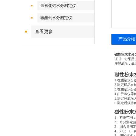
氢氧化铝水分测定仪
碳酸钙水分测定仪
查看更多
产品介绍
磁性粉末水分
证书，它采用
序完成后，最
磁性粉末
1.在测定水分
2.测定样品
3.在测定水
4.由于该仪器
5.测定完成
6.测定后须
磁性粉末
1
、称重范围
2
、水分测定
3
、固含量测
4
、
ZL
：《一
5
、测试模式