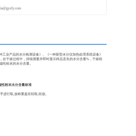
gysfy.com
一种工业产品的水分检测设备》、《一种新型水分仪加热处理系统设备》
，在干燥过程中，持续测量并即时显示样品丢失的水分含量%，干燥程
磁性粉末的水分含量。
磁性粉末水分含量标准
用手进行取,放称量盘应轻取,轻放。