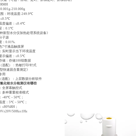
：
RMH
：
0.001g-210.000g
范围：环境温度
-249.9℃
：
≤0.5℃
温度偏差：
≤0.4℃
至：
0.1℃
种新型水分仪加热处理系统设备》
分子源
度：
0.01%.
色
7
寸液晶触摸屏
：实时显示当下环境温度
显示偏差：
≤0.5℃
存储：存储
100
组数据
（选配）：热敏打印
/
针式
型快速固含量测定》
专用
（选配）：上层数据分析软件
氯化铵水分检测仪有哪些
：全屏幕触控式
：多种重量校准模式
：
-40℃
－
50℃
；
温度：
5℃
－
50℃
；
：
≤80%RΗ
；
0V±20V/50Hz±1Hz