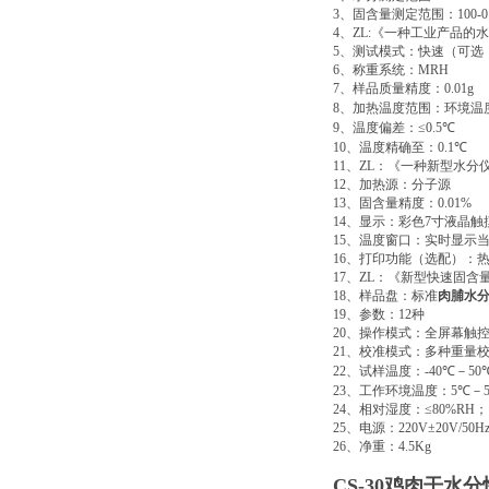
3
、固含量测定范围：
100-
4
、
ZL:
《一种工业产品的水
5
、测试模式：快速（可选
6
、称重系统：
MRH
7
、样品质量精度：
0.01g
8
、加热温度范围：环境温
9
、温度偏差：
≤0.5
℃
10
、温度精确至：
0.1
℃
11
、
ZL
：《一种新型水分
12
、加热源：分子源
13
、固含量精度：
0.01%
14
、显示：彩色
7
寸液晶触
15
、温度窗口：实时显示
16
、打印功能（选配）：
17
、
ZL
：《新型快速固含
18
、样品盘：标准
肉脯水
19
、参数：
12
种
20
、操作模式：全屏幕触
21
、校准模式：多种重量
22
、试样温度：
-40
℃
－
50
23
、工作环境温度：
5
℃
－
24
、相对湿度：
≤80%RΗ
；
25
、电源：
220V±20V/50H
26
、净重：
4.5Kg
CS-30
鸡肉干水分