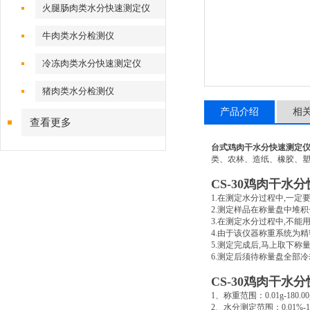
火腿肠肉类水分快速测定仪
牛肉类水分检测仪
冷冻肉类水分快速测定仪
猪肉类水分检测仪
产品介绍
相
查看更多
台式鸡肉干水分快速测定
类、农林、造纸、橡胶、
CS-30
鸡肉干水分
1.
在测定水分过程中
,
一定
2.
测定样品在称量盘中堆积
3.
在测定水分过程中
,
不能
4.
由于该仪器称重系统为精
5.
测定完成后
,
马上取下称
6.
测定后须待称量盘全部冷
CS-30
鸡肉干水分
1
、称重范围：
0.01g-180.00
2
、水分测定范围：
0.01%-