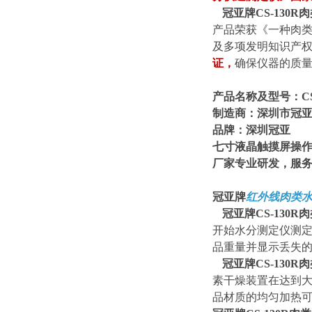
冠亚牌CS-130
产品荣获《一种肉
及多项发明知识产
证，
确保仪器的质
产品名称及型号：C
制造商：深圳市冠
品牌：深圳冠亚
七寸液晶触摸屏操作
厂家专业研发，服
冠亚牌
红外线肉类
冠亚牌
CS
-
1
30R
开始水分测定仪测
品重量并显示丢失的
冠亚牌
CS
-
1
30R
素干燥装置在达到
品材质的均匀加热可