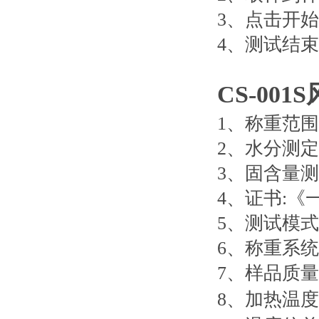
3
、点击开始
4
、测试结束
CS-001S
1
、称重范围
2
、水分测定
3
、固含量测
4
、证书
:
《
5
、测试模式
6
、称重系统
7
、样品质量
8
、加热温度