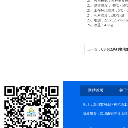
21
、校准模式：多种重量
22
、试样温度：
-40℃
－
50
23
、工作环境温度：
5℃
－
24
、相对湿度：
≤80%RΗ
；
25
、电源：
220V±20V/50H
26
、净重：
4.5Kg
上一篇：
CS-002系列电
网站首页
关于
地址：深圳市南山区科苑西工业
版权所有：深圳市冠亚技术科