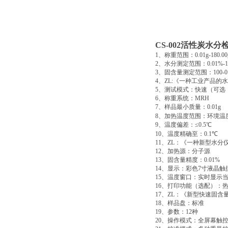
CS-002
活性炭水分
1
、称重范围：
0.01g-180.00
2
、水分测定范围：
0.01%-
3
、固含量测定范围：
100-
4
、
ZL:
《一种工业产品的水
5
、测试模式：快速（可选
6
、称重系统：
MRH
7
、样品最小质量：
0.01g
8
、加热温度范围：环境温
9
、温度偏差：
≤0.5℃
10
、温度精确至：
0.1℃
11
、
ZL
：《一种新型水分
12
、加热源：分子源
13
、固含量精度：
0.01%
14
、显示：彩色
7
寸液晶触
15
、温度窗口：实时显示
16
、打印功能（选配）：
17
、
ZL
：《新型快速固含
18
、样品盘：标准
19
、参数：
12
种
20
、操作模式：全屏幕触