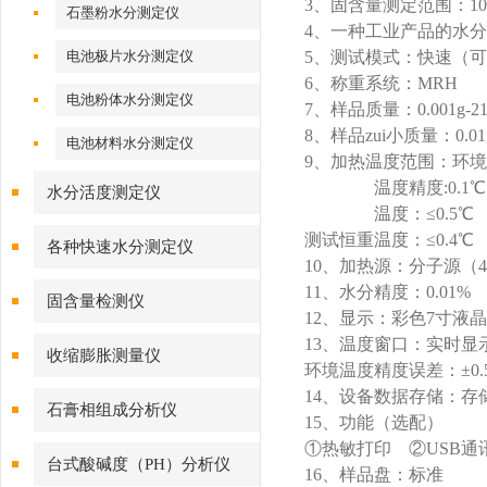
3、固含量测定范围：100-
石墨粉水分测定仪
4、一种工业产品的水
电池极片水分测定仪
5、测试模式：快速（
6、称重系统：MRH
电池粉体水分测定仪
7、样品质量：0.001g-210
8、样品zui小质量：0.01
电池材料水分测定仪
9、加热温度范围：环境温度
温度精度:0.1℃
水分活度测定仪
温度：≤0.5℃
测试恒重温度：≤0.4℃
各种快速水分测定仪
10、加热源：分子源（40
11、水分精度：0.01%
固含量检测仪
12、显示：彩色7寸液
13、温度窗口：实时显
收缩膨胀测量仪
环境温度精度误差：±0.
14、设备数据存储：存储
石膏相组成分析仪
15、功能（选配）
①热敏打印 ②USB
台式酸碱度（PH）分析仪
16、样品盘：标准