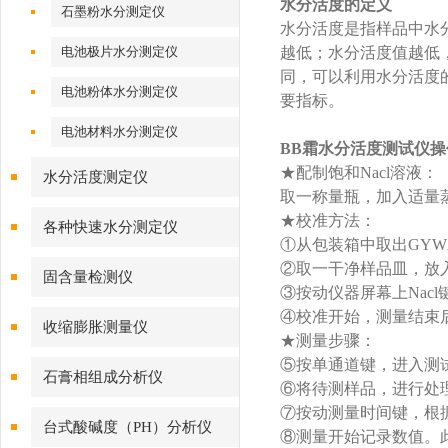
水分活度的定义
石墨粉水分测定仪
水分活度是指样品中水
电池极片水分测定仪
越低；水分活度值越低
同，可以利用水分活度
电池粉体水分测定仪
要指标。
电池材料水分测定仪
BB霜水分活度测试仪
★配制饱和Nacl溶液：
水分活度测定仪
取一称量瓶，加入适量蒸
★校准方法：
各种快速水分测定仪
①从包装箱中取出GY
②取一干净样品皿，放入
固含量检测仪
③按动仪器屏幕上Nac
④校准开始，测量结束
收缩膨胀测量仪
★测量步骤：
⑤按单通道键，进入测
石膏相组成分析仪
⑥将待测样品，进行处
⑦按动测量时间键，根
台式酸碱度（PH）分析仪
⑧测量开始记录数值。