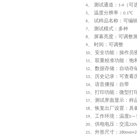
、
测试通道：
（可
4
1-4
、
温度分辨率：
5
0.1℃
、
试样品名称：可编
6
、
测试模式：多种
7
、
屏幕亮度：可调整
8
、
时间：可调整
9
、安全功能
：
操作员
10
、双重校准功能
：饱
11
、数据存储
：自动存
12
、历史记录
：可查看
13
、语音播报
：自带
14
、打印功能
：微型打
15
、测试界面显示
：样
17
、恢复出厂设置
：具
18
、工作环境
：
温度
～
19
0
、供电电压
：
交流
20
220
、外形尺寸
：
21
280mm×