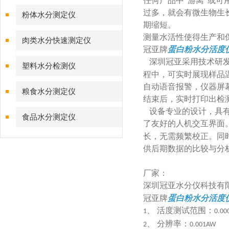
任何产品中“游离"或
过多，就会有微生物生
粉体水分测定仪
期缩短。
测量水活性使得生产和
肉类水分快速测定仪
冠亚牌
蛋白粉水分活度
深圳冠亚采用技术研发
塑料水分检测仪
程中，可实时展现样品
自动语音报警，仪器屏
粮食水分测定仪
结束后，实时打印出检
设备专业的设计，具有
食品水分测定仪
了友好的人机交互界面
长，无需频繁校正。同
供后期数据的比较与分
厂家：
深圳冠亚水分仪科技有
冠亚牌
蛋白粉水分活度
、
活度测试范围：
1
0.00
、
分辨率：
2
0.001AW