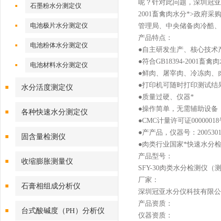
呢？针对此问题，深圳冠亚
石墨粉水分测定仪
2001畜禽肉水分*>政
电池极片水分测定仪
管理局、中央储备肉冷酷
产品特点：
电池粉体水分测定仪
●
自主研发生产、核心技术
●
符合GB18394-2001
电池材料水分测定仪
●
鲜肉、屠宰肉、冷冻肉、
●
打印机可随时打印测试结
水分活度测定仪
●
质量过硬、仪器*
●
操作简单，无需辅助设备
各种快速水分测定仪
●
CMC计量许可证000000
●
产产品，仪器号：
200530
固含量检测仪
●
肉类行业国家*快速水分
产品型号：
收缩膨胀测量仪
SFY-30肉类水分检测仪
厂家：
石膏相组成分析仪
深圳冠亚水分仪科技有限公
产品资质：
台式酸碱度（PH）分析仪
仪器资质：