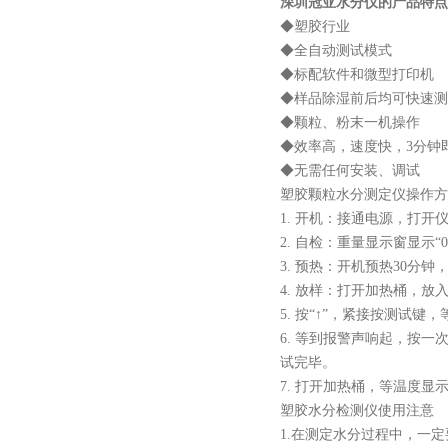
深圳冠亚水分仪的产品特点
◆塑胶行业
◆全自动测试模式
◆标配软件和微型打印机
◆样品除湿前后均可快速测
◆颗粒、粉末一机操作
◆效率高，速度快，3分钟
◆无需任何安装、调试
塑胶颗粒水分测定仪操作方
1. 开机：接通电源，
2. 自检：重量显示窗显
3. 预热：开机预热30
4. 放样：打开加热桶，
5. 按“↑”，紧接按测
6. 等到报警声响起，按一
试完毕。
7. 打开加热桶，等温度显
塑胶水分检测仪
使用注意
1.在测定水分过程中，