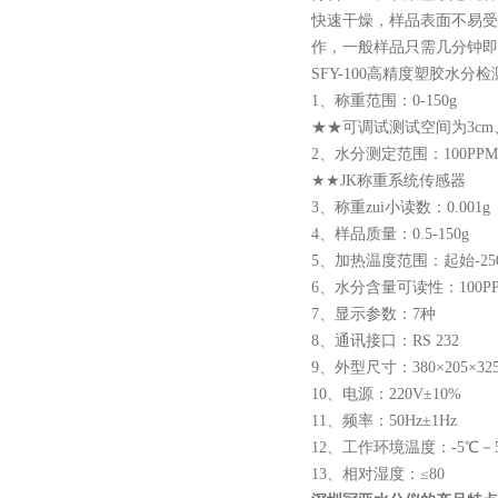
快速干燥，样品表面不易受
作，一般样品只需几分钟即
SFY-100高精度
塑胶水分检
1、称重范围：0-150g
★★可调试测试空间为3cm、
2、水分测定范围：100PPM—
★★JK称重系统传感器
3、称重zui小读数：0.001g
4、样品质量：0.5-150g
5、加热温度范围：起始-25
6、水分含量可读性：100P
7、显示参数：7种
8、通讯接口：RS 232
9、外型尺寸：380×205×325
10、电源：220V±10%
11、频率：50Hz±1Hz
12、工作环境温度：-5℃－
13、相对湿度：≤80